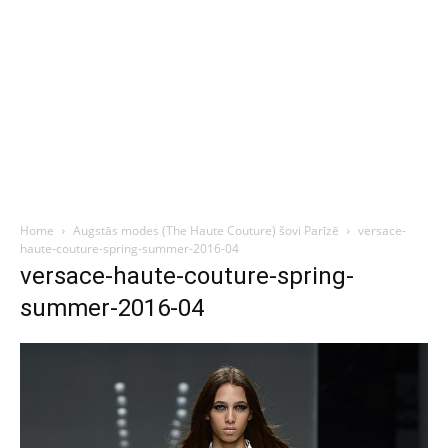
Home
Augstās modes (The Haute Couture) šovi Parīzē
versace-
haute-couture-spring-summer-2016-04
versace-haute-couture-spring-
summer-2016-04