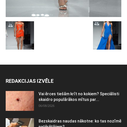
REDAKCIJAS IZVĒLE
Vai ērces tiešām krīt no kokiem? Speciālisti
skaidro populārākos mītus par...
06/08/2026
Bezskaidras naudas nākotne: ko tas nozīmē
patērētājiem?