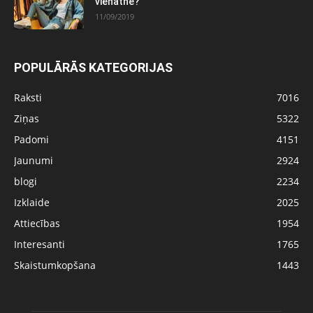
vienatnē?
11/09/2019
POPULĀRĀS KATEGORIJAS
Raksti
7016
Ziņas
5322
Padomi
4151
Jaunumi
2924
blogi
2234
Izklaide
2025
Attiecības
1954
Interesanti
1765
Skaistumkopšana
1443