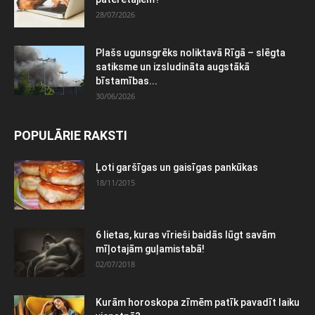
28/07/2026
Plašs ugunsgrēks noliktavā Rīgā – slēgta
satiksme un izsludināta augstākā
bīstamības...
30/06/2026
POPULĀRIE RAKSTI
Ļoti garšīgas un gaisīgas pankūkas
18/11/2015
6 lietas, kuras vīrieši baidās lūgt savām
mīļotajām guļamistabā!
02/07/2018
Kurām horoskopa zīmēm patīk pavadīt laiku