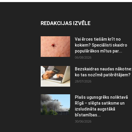
REDAKCIJAS IZVĒLE
Vai ērces tiešām krīt no
kokiem? Speciālisti skaidro
populārākos mītus par...
06/08/2026
Bezskaidras naudas nākotne
ko tas nozīmē patērētājiem?
28/07/2026
Plašs ugunsgrēks noliktavā
Rīgā – slēgta satiksme un
izsludināta augstākā
bīstamības...
30/06/2026