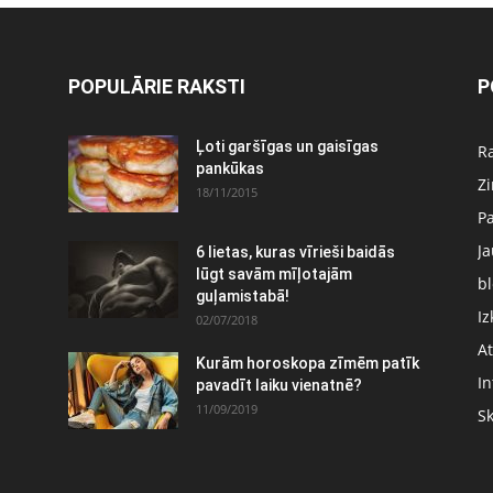
POPULĀRIE RAKSTI
P
Ļoti garšīgas un gaisīgas
Ra
pankūkas
Z
18/11/2015
P
J
6 lietas, kuras vīrieši baidās
:
lūgt savām mīļotajām
bl
guļamistabā!
Iz
02/07/2018
At
Kurām horoskopa zīmēm patīk
In
pavadīt laiku vienatnē?
11/09/2019
S