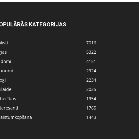
OPULĀRĀS KATEGORIJAS
ksti
7016
iņas
5322
adomi
4151
aunumi
2924
ogi
2234
klaide
2025
tiecības
1954
teresanti
1765
kaistumkopšana
1443