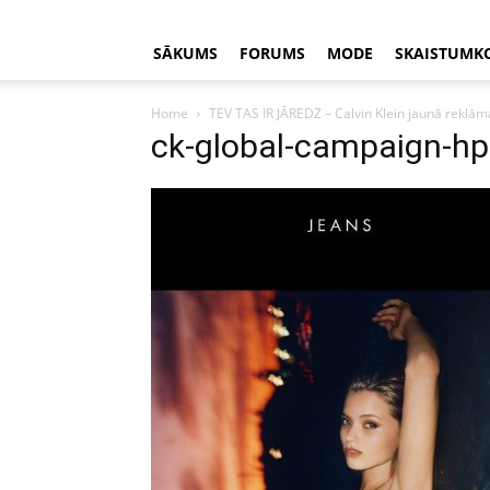
SĀKUMS
FORUMS
MODE
SKAISTUMK
Home
TEV TAS IR JĀREDZ – Calvin Klein jaunā rekl
ck-global-campaign-hp-