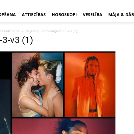
OPŠANA
ATTIECĪBAS
HOROSKOPI
VESELĪBA
MĀJA & DĀR
āmas kampaņa
ck-global-campaign-hp-3-v3 (1)
3-v3 (1)