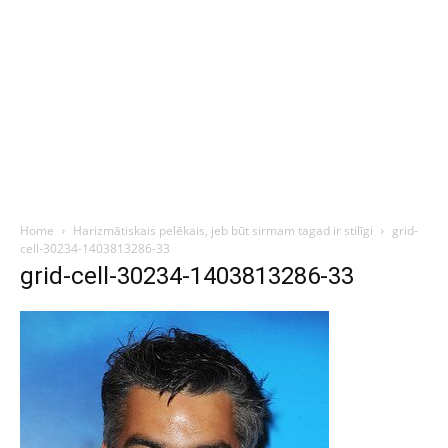
Home
Harizmātiskais pelēkais, jeb būt sirmam tagad ir stilīgi
grid-
cell-30234-1403813286-33
grid-cell-30234-1403813286-33