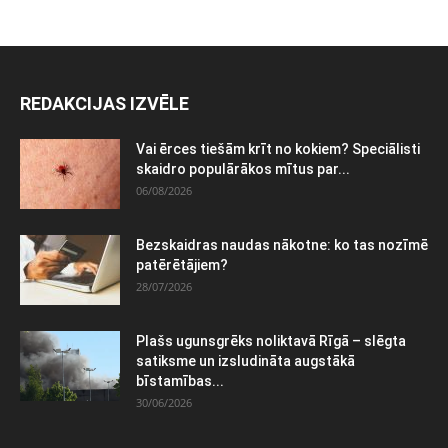
REDAKCIJAS IZVĒLE
Vai ērces tiešām krīt no kokiem? Speciālisti
skaidro populārākos mītus par...
06/08/2026
Bezskaidras naudas nākotne: ko tas nozīmē
patērētājiem?
28/07/2026
Plašs ugunsgrēks noliktavā Rīgā – slēgta
satiksme un izsludināta augstākā
bīstamības...
30/06/2026