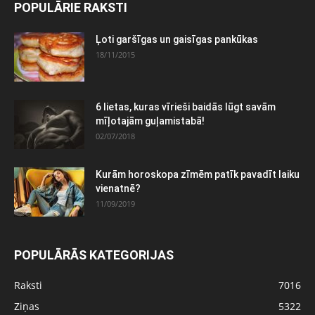
POPULĀRIE RAKSTI
Ļoti garšīgas un gaisīgas pankūkas
18/11/2015
6 lietas, kuras vīrieši baidās lūgt savām
mīļotajām guļamistabā!
02/07/2018
Kurām horoskopa zīmēm patīk pavadīt laiku
vienatnē?
11/09/2019
POPULĀRĀS KATEGORIJAS
Raksti
7016
Ziņas
5322