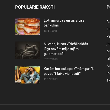
POPULĀRIE RAKSTI
P
Ļoti garšīgas un gaisīgas
Ra
pankūkas
Z
18/11/2015
P
J
6 lietas, kuras vīrieši baidās
:
lūgt savām mīļotajām
bl
guļamistabā!
Iz
02/07/2018
At
Kurām horoskopa zīmēm patīk
In
pavadīt laiku vienatnē?
11/09/2019
S