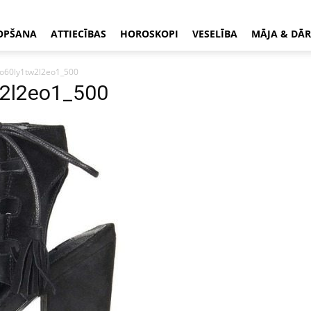
OPŠANA
ATTIECĪBAS
HOROSKOPI
VESELĪBA
MĀJA & DĀR
o60ly1tw2l2eo1_500
w2l2eo1_500