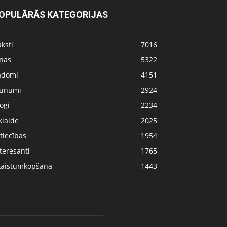
OPULĀRĀS KATEGORIJAS
ksti
7016
iņas
5322
adomi
4151
aunumi
2924
ogi
2234
klaide
2025
tiecības
1954
teresanti
1765
kaistumkopšana
1443