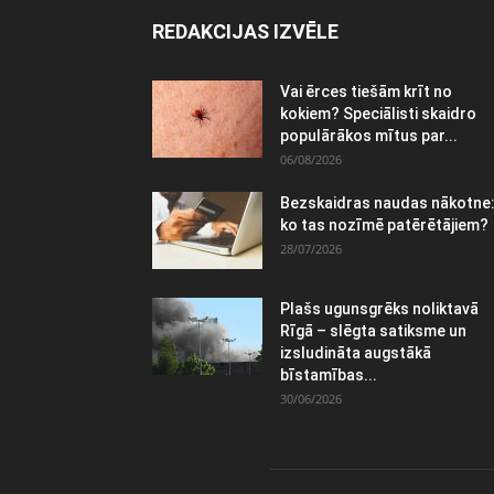
REDAKCIJAS IZVĒLE
Vai ērces tiešām krīt no
kokiem? Speciālisti skaidro
populārākos mītus par...
06/08/2026
Bezskaidras naudas nākotne
ko tas nozīmē patērētājiem?
28/07/2026
Plašs ugunsgrēks noliktavā
Rīgā – slēgta satiksme un
izsludināta augstākā
bīstamības...
30/06/2026