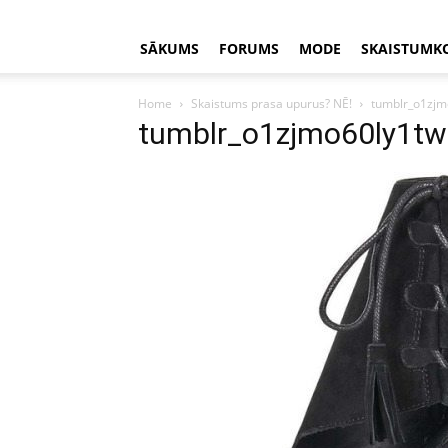
SĀKUMS
FORUMS
MODE
SKAISTUMK
Home
Skaistums prasa upurus? NĒ!
tumblr_o1zjm
tumblr_o1zjmo60ly1t