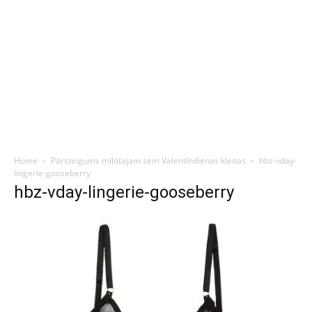
Home
Pārsteigums mīļotajam zem Valentīndienas kleitas
hbz-vday-
lingerie-gooseberry
hbz-vday-lingerie-gooseberry