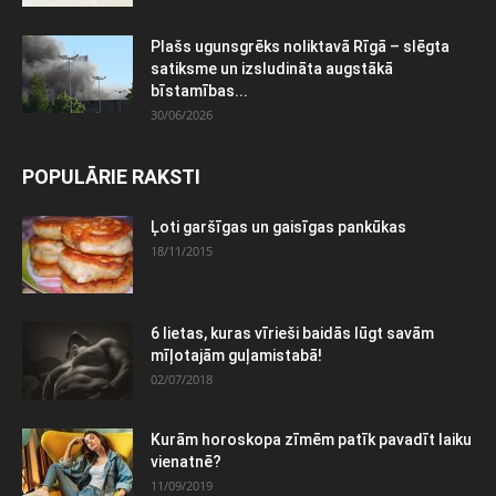
Plašs ugunsgrēks noliktavā Rīgā – slēgta
satiksme un izsludināta augstākā
bīstamības...
30/06/2026
POPULĀRIE RAKSTI
Ļoti garšīgas un gaisīgas pankūkas
18/11/2015
6 lietas, kuras vīrieši baidās lūgt savām
mīļotajām guļamistabā!
02/07/2018
Kurām horoskopa zīmēm patīk pavadīt laiku
vienatnē?
11/09/2019