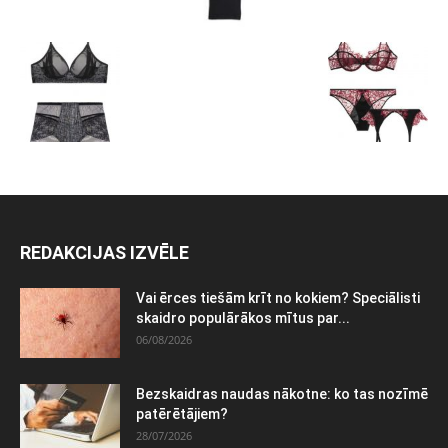
REDAKCIJAS IZVĒLE
Vai ērces tiešām krīt no kokiem? Speciālisti
skaidro populārākos mītus par...
06/08/2026
Bezskaidras naudas nākotne: ko tas nozīmē
patērētājiem?
28/07/2026