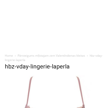
Home
Pārsteigums mīļotajam zem Valentīndienas kleitas
hbz-vday-
lingerie-laperla
hbz-vday-lingerie-laperla