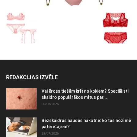
REDAKCIJAS IZVĒLE
Vai ērces tiešām krīt no kokiem? Speciālisti
skaidro populārākos mītus par...
06/08/2026
Bezskaidras naudas nākotne: ko tas nozīmē
patērētājiem?
28/07/2026