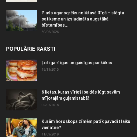
Plašs ugunsgrēks noliktavā Rīgā – slēgta
satiksme un izsludināta augstākā
bīstamības...
30/06/2026
POPULĀRIE RAKSTI
Ļoti garšīgas un gaisīgas pankūkas
18/11/2015
6 lietas, kuras vīrieši baidās lūgt savām
mīļotajām guļamistabā!
02/07/2018
Kurām horoskopa zīmēm patīk pavadīt laiku
vienatnē?
11/09/2019