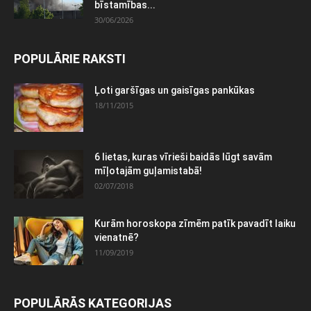
bīstamības...
30/06/2026
POPULĀRIE RAKSTI
Ļoti garšīgas un gaisīgas pankūkas
18/11/2015
6 lietas, kuras vīrieši baidās lūgt savām
mīļotajām guļamistabā!
02/07/2018
Kurām horoskopa zīmēm patīk pavadīt laiku
vienatnē?
11/09/2019
POPULĀRĀS KATEGORIJAS