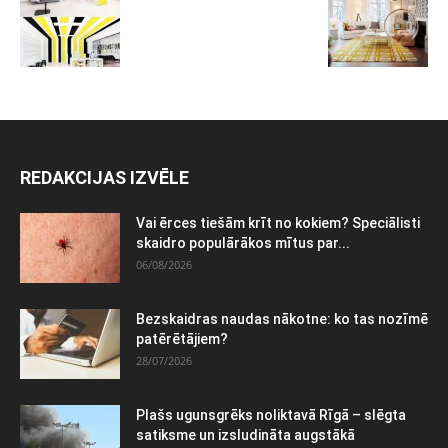
REDAKCIJAS IZVĒLE
Vai ērces tiešām krīt no kokiem? Speciālisti
skaidro populārākos mītus par...
06/08/2026
Bezskaidras naudas nākotne: ko tas nozīmē
patērētājiem?
28/07/2026
Plašs ugunsgrēks noliktavā Rīgā – slēgta
satiksme un izsludināta augstākā