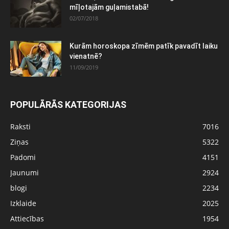
mīļotajām guļamistabā!
02/07/2018
Kurām horoskopa zīmēm patīk pavadīt laiku
vienatnē?
11/09/2019
POPULĀRĀS KATEGORIJAS
Raksti
7016
Ziņas
5322
Padomi
4151
Jaunumi
2924
blogi
2234
Izklaide
2025
Attiecības
1954