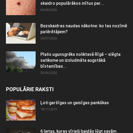
skaidro populārākos mītus par...
06/08/2026
Bezskaidras naudas nākotne: ko tas nozīmē
patērētājiem?
28/07/2026
Plašs ugunsgrēks noliktavā Rīgā – slēgta
satiksme un izsludināta augstākā
bīstamības...
30/06/2026
POPULĀRIE RAKSTI
Ļoti garšīgas un gaisīgas pankūkas
18/11/2015
6 lietas, kuras vīrieši baidās lūgt savām