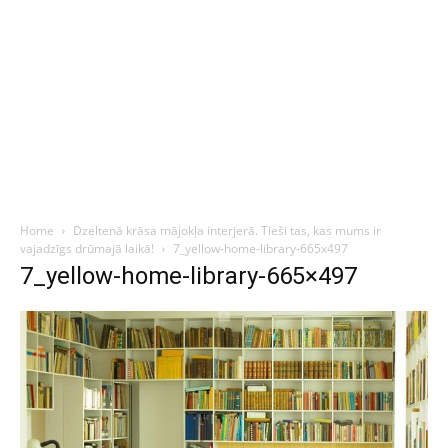
Home
Dzeltenā krāsa mājokļa interjerā. Tieši tas, kas mums ir
vajadzīgs drūmajā laikā!
7_yellow-home-library-665x497
7_yellow-home-library-665×497