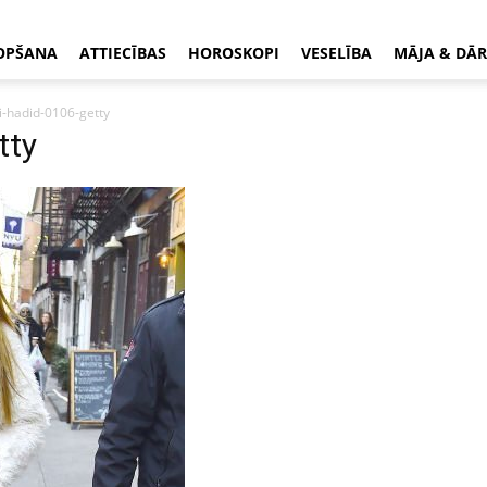
OPŠANA
ATTIECĪBAS
HOROSKOPI
VESELĪBA
MĀJA & DĀR
i-hadid-0106-getty
tty