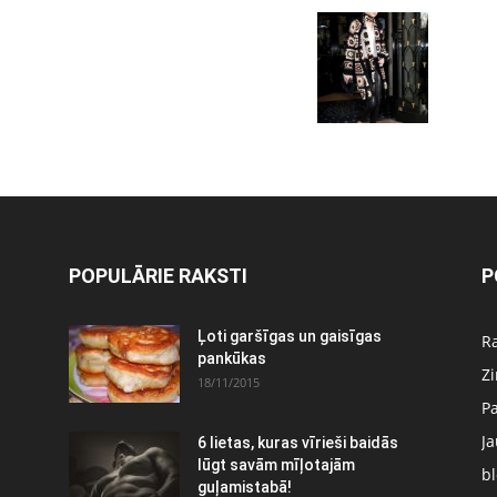
POPULĀRIE RAKSTI
P
Ļoti garšīgas un gaisīgas
Ra
pankūkas
Z
18/11/2015
P
J
6 lietas, kuras vīrieši baidās
:
lūgt savām mīļotajām
bl
guļamistabā!