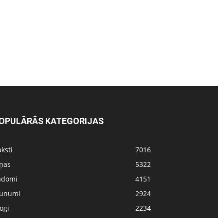
OPULĀRĀS KATEGORIJAS
ksti
7016
iņas
5322
adomi
4151
aunumi
2924
ogi
2234