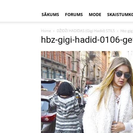
SĀKUMS
FORUMS
MODE
SKAISTUMK
Home
DŽIDŽI HADIDAS (Gigi Hadid) STILS
hbz-gig
hbz-gigi-hadid-0106-ge