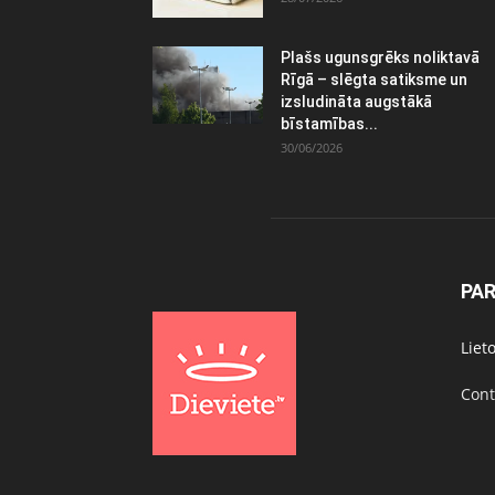
Plašs ugunsgrēks noliktavā
Rīgā – slēgta satiksme un
izsludināta augstākā
bīstamības...
30/06/2026
PA
Liet
Cont