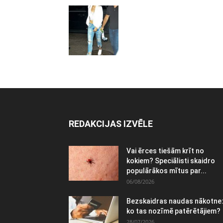
REDAKCIJAS IZVĒLE
Vai ērces tiešām krīt no
kokiem? Speciālisti skaidro
populārākos mītus par...
06/08/2026
Bezskaidras naudas nākotne
ko tas nozīmē patērētājiem?
28/07/2026