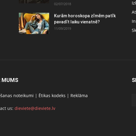
Iz
02/07/2018
At
Kurām horoskopa zīmēm patīk
In
pavadīt laiku vienatnē?
11/09/2019
S
R MUMS
S
ošanas noteikumi
|
Ētikas kodeks
|
Reklāma
act us:
dieviete@dieviete.lv