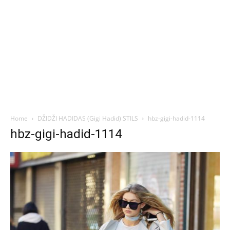
Home
DŽIDŽI HADIDAS (Gigi Hadid) STILS
hbz-gigi-hadid-1114
hbz-gigi-hadid-1114