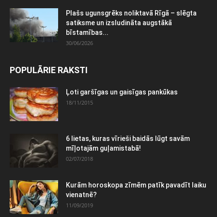
Plašs ugunsgrēks noliktavā Rīgā – slēgta
satiksme un izsludināta augstākā
bīstamības...
30/06/2026
POPULĀRIE RAKSTI
Ļoti garšīgas un gaisīgas pankūkas
18/11/2015
6 lietas, kuras vīrieši baidās lūgt savām
mīļotajām guļamistabā!
02/07/2018
Kurām horoskopa zīmēm patīk pavadīt laiku
vienatnē?
11/09/2019