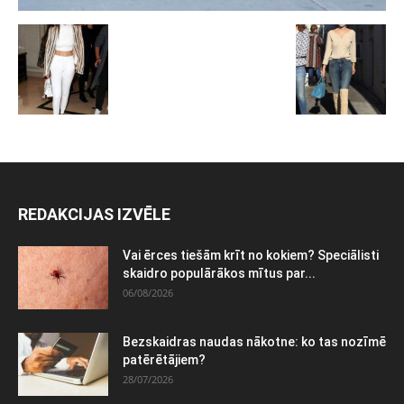
REDAKCIJAS IZVĒLE
Vai ērces tiešām krīt no kokiem? Speciālisti
skaidro populārākos mītus par...
06/08/2026
Bezskaidras naudas nākotne: ko tas nozīmē
patērētājiem?
28/07/2026