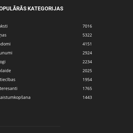
OPULĀRĀS KATEGORIJAS
ksti
7016
iņas
5322
adomi
4151
aunumi
2924
ogi
2234
klaide
2025
tiecības
1954
teresanti
1765
kaistumkopšana
1443