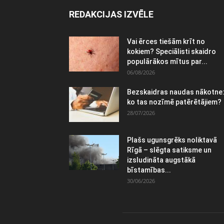
REDAKCIJAS IZVĒLE
Vai ērces tiešām krīt no
kokiem? Speciālisti skaidro
populārākos mītus par...
06/08/2026
Bezskaidras naudas nākotne
ko tas nozīmē patērētājiem?
28/07/2026
Plašs ugunsgrēks noliktavā
Rīgā – slēgta satiksme un
izsludināta augstākā
bīstamības...
30/06/2026