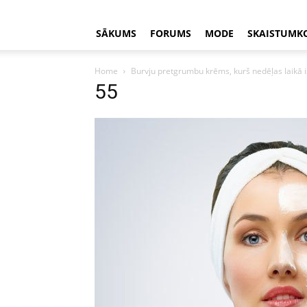
SĀKUMS
FORUMS
MODE
SKAISTUMK
Home
Burvju pretgrumbu krēms, kurš nedēļas laikā iz
55