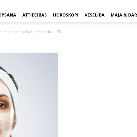
OPŠANA
ATTIECĪBAS
HOROSKOPI
VESELĪBA
MĀJA & DĀR
līdzinās pat pašu sliktāko ādu
55