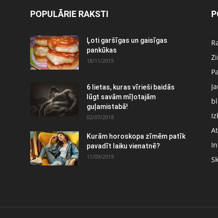
POPULĀRIE RAKSTI
P
Ļoti garšīgas un gaisīgas
Ra
pankūkas
Z
18/11/2015
P
J
6 lietas, kuras vīrieši baidās
:
lūgt savām mīļotajām
bl
guļamistabā!
Iz
02/07/2018
At
Kurām horoskopa zīmēm patīk
In
pavadīt laiku vienatnē?
11/09/2019
S