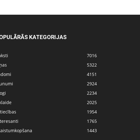
OPULĀRĀS KATEGORIJAS
ksti
7016
iņas
5322
adomi
4151
aunumi
2924
ogi
2234
klaide
2025
tiecības
1954
teresanti
1765
kaistumkopšana
1443