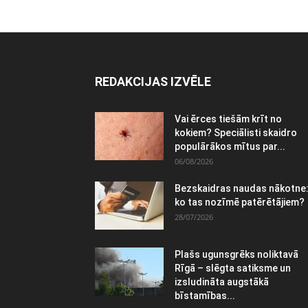
REDAKCIJAS IZVĒLE
Vai ērces tiešām krīt no
kokiem? Speciālisti skaidro
populārākos mītus par...
06/08/2026
Bezskaidras naudas nākotne
ko tas nozīmē patērētājiem?
28/07/2026
Plašs ugunsgrēks noliktavā
Rīgā – slēgta satiksme un
izsludināta augstākā
bīstamības...