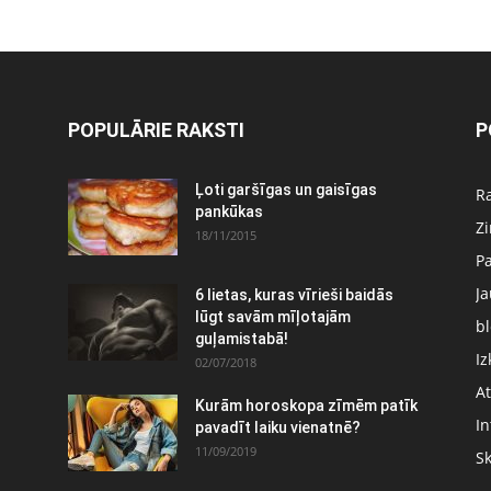
POPULĀRIE RAKSTI
P
Ļoti garšīgas un gaisīgas
Ra
pankūkas
Z
18/11/2015
P
J
6 lietas, kuras vīrieši baidās
:
lūgt savām mīļotajām
bl
guļamistabā!
Iz
02/07/2018
At
Kurām horoskopa zīmēm patīk
In
pavadīt laiku vienatnē?
11/09/2019
S