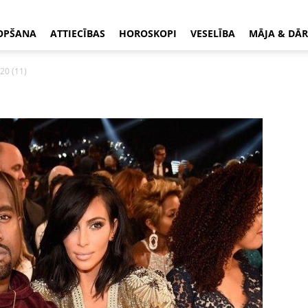
OPŠANA
ATTIECĪBAS
HOROSKOPI
VESELĪBA
MĀJA & DĀR
20 (11)