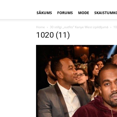
SĀKUMS
FORUMS
MODE
SKAISTUMK
Home
30 stilīgi „outfits” Kanye West izpildījumā
10
1020 (11)