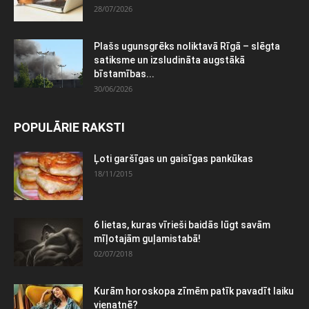
28/07/2026
Plašs ugunsgrēks noliktavā Rīgā – slēgta
satiksme un izsludināta augstākā
bīstamības...
30/06/2026
POPULĀRIE RAKSTI
Ļoti garšīgas un gaisīgas pankūkas
18/11/2015
6 lietas, kuras vīrieši baidās lūgt savām
mīļotajām guļamistabā!
02/07/2018
Kurām horoskopa zīmēm patīk pavadīt laiku
vienatnē?