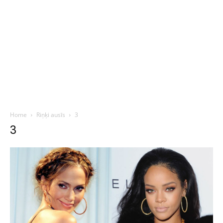
Home
Riņķi ausīs
3
3