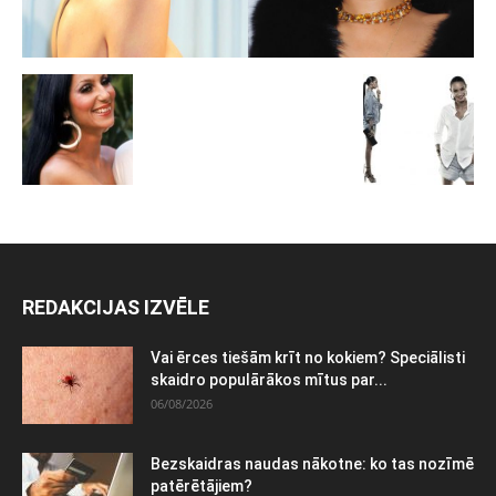
REDAKCIJAS IZVĒLE
Vai ērces tiešām krīt no kokiem? Speciālisti
skaidro populārākos mītus par...
06/08/2026
Bezskaidras naudas nākotne: ko tas nozīmē
patērētājiem?