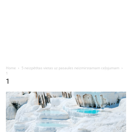
Home
5 neizpētītas vietas uz pasaules neizmirstamam ceļojumam
1
1