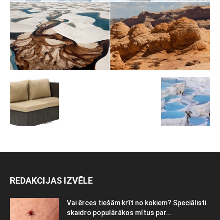
REDAKCIJAS IZVĒLE
Vai ērces tiešām krīt no kokiem? Speciālisti
skaidro populārākos mītus par...