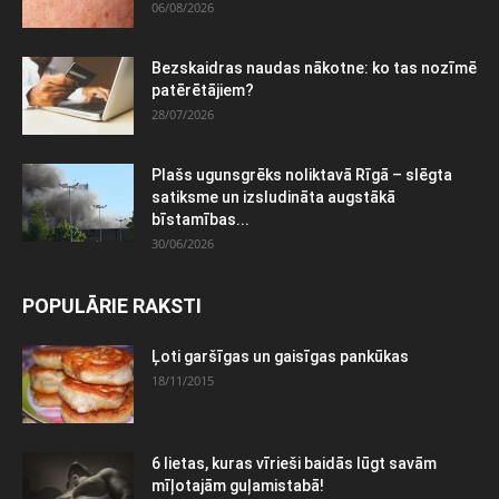
06/08/2026
Bezskaidras naudas nākotne: ko tas nozīmē
patērētājiem?
28/07/2026
Plašs ugunsgrēks noliktavā Rīgā – slēgta
satiksme un izsludināta augstākā
bīstamības...
30/06/2026
POPULĀRIE RAKSTI
Ļoti garšīgas un gaisīgas pankūkas
18/11/2015
6 lietas, kuras vīrieši baidās lūgt savām
mīļotajām guļamistabā!