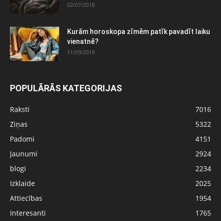
02/07/2018
Kurām horoskopa zīmēm patīk pavadīt laiku
vienatnē?
11/09/2019
POPULĀRĀS KATEGORIJAS
Raksti
7016
Ziņas
5322
Padomi
4151
Jaunumi
2924
blogi
2234
Izklaide
2025
Attiecības
1954
Interesanti
1765