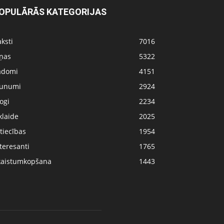
OPULĀRĀS KATEGORIJAS
ksti
7016
iņas
5322
adomi
4151
aunumi
2924
ogi
2234
klaide
2025
tiecības
1954
teresanti
1765
kaistumkopšana
1443