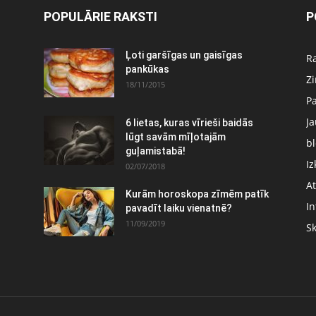
POPULĀRIE RAKSTI
P
Ļoti garšīgas un gaisīgas
Ra
pankūkas
Z
18/11/2015
P
J
6 lietas, kuras vīrieši baidās
:
lūgt savām mīļotajām
bl
guļamistabā!
Iz
02/07/2018
At
Kurām horoskopa zīmēm patīk
In
pavadīt laiku vienatnē?
11/09/2019
S