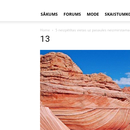
SĀKUMS
FORUMS
MODE
SKAISTUMK
Home
5 neizpētītas vietas uz pasaules neizmirsta
13