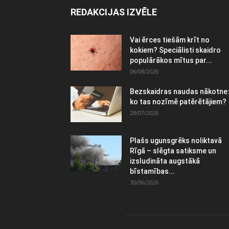
REDAKCIJAS IZVĒLE
Vai ērces tiešām krīt no
kokiem? Speciālisti skaidro
populārākos mītus par...
06/08/2026
Bezskaidras naudas nākotne
ko tas nozīmē patērētājiem?
28/07/2026
Plašs ugunsgrēks noliktavā
Rīgā – slēgta satiksme un
izsludināta augstākā
bīstamības...
30/06/2026