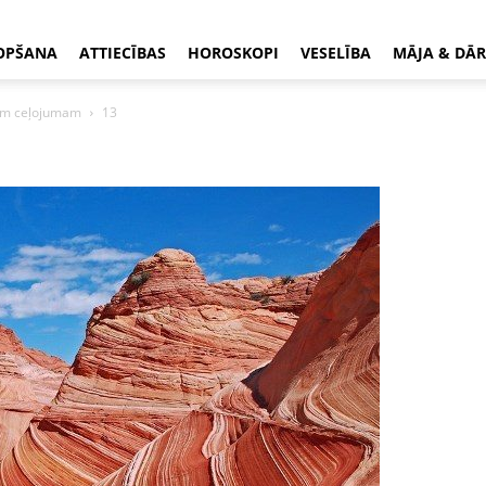
OPŠANA
ATTIECĪBAS
HOROSKOPI
VESELĪBA
MĀJA & DĀR
mam ceļojumam
13