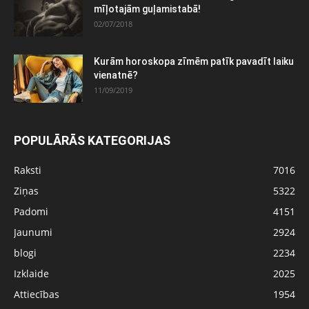
mīļotajām guļamistabā!
02/07/2018
Kurām horoskopa zīmēm patīk pavadīt laiku
vienatnē?
11/09/2019
POPULĀRĀS KATEGORIJAS
Raksti
7016
Ziņas
5322
Padomi
4151
Jaunumi
2924
blogi
2234
Izklaide
2025
Attiecības
1954