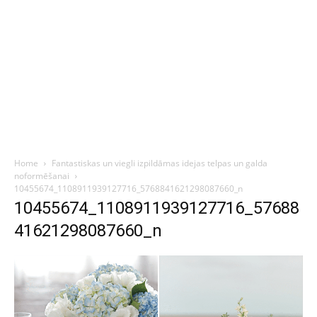
Home
Fantastiskas un viegli izpildāmas idejas telpas un galda
noformēšanai
10455674_1108911939127716_5768841621298087660_n
10455674_1108911939127716_57688
41621298087660_n