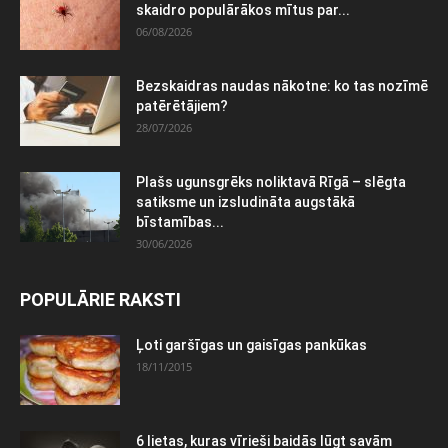
skaidro populārākos mītus par...
06/08/2026
Bezskaidras naudas nākotne: ko tas nozīmē
patērētājiem?
28/07/2026
Plašs ugunsgrēks noliktavā Rīgā – slēgta
satiksme un izsludināta augstākā
bīstamības...
30/06/2026
POPULĀRIE RAKSTI
Ļoti garšīgas un gaisīgas pankūkas
18/11/2015
6 lietas, kuras vīrieši baidās lūgt savām