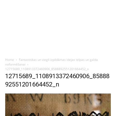
Home
Fantastiskas un viegli izpildāmas idejas telpas un galda
noformēšanai
12715689_1108913372460906_8588892551201664452_n
12715689_1108913372460906_85888
92551201664452_n