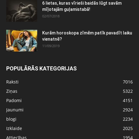
6 lietas, kuras vīrieši baidās lūgt savām
mīļotajām guļamistabā!
02/07/2018
Kurām horoskopa zīmēm patīk pavadīt laiku
vienatnē?
11/09/2019
POPULĀRĀS KATEGORIJAS
Raksti
7016
Ziņas
5322
Padomi
4151
Jaunumi
2924
blogi
2234
Izklaide
2025
Attiecības
1954