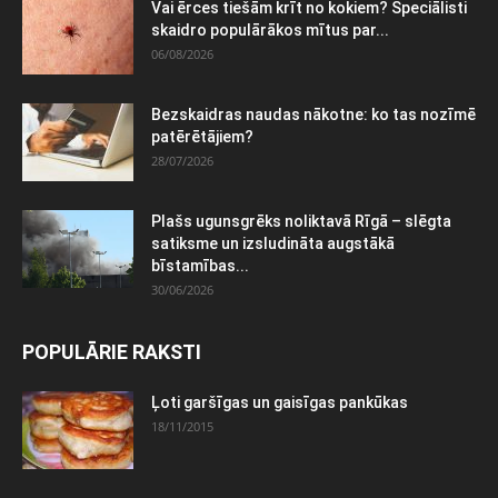
Vai ērces tiešām krīt no kokiem? Speciālisti
skaidro populārākos mītus par...
06/08/2026
Bezskaidras naudas nākotne: ko tas nozīmē
patērētājiem?
28/07/2026
Plašs ugunsgrēks noliktavā Rīgā – slēgta
satiksme un izsludināta augstākā
bīstamības...
30/06/2026
POPULĀRIE RAKSTI
Ļoti garšīgas un gaisīgas pankūkas
18/11/2015