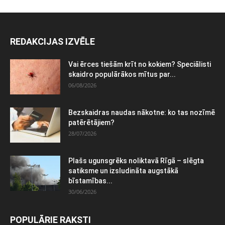
REDAKCIJAS IZVĒLE
Vai ērces tiešām krīt no kokiem? Speciālisti
skaidro populārākos mītus par...
06/08/2026
Bezskaidras naudas nākotne: ko tas nozīmē
patērētājiem?
28/07/2026
Plašs ugunsgrēks noliktavā Rīgā – slēgta
satiksme un izsludināta augstākā
bīstamības...
30/06/2026
POPULĀRIE RAKSTI