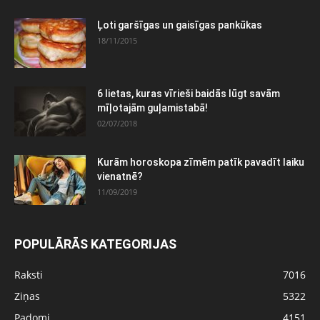
Ļoti garšīgas un gaisīgas pankūkas
18/11/2015
6 lietas, kuras vīrieši baidās lūgt savām
mīļotajām guļamistabā!
02/07/2018
Kurām horoskopa zīmēm patīk pavadīt laiku
vienatnē?
11/09/2019
POPULĀRĀS KATEGORIJAS
Raksti
7016
Ziņas
5322
Padomi
4151