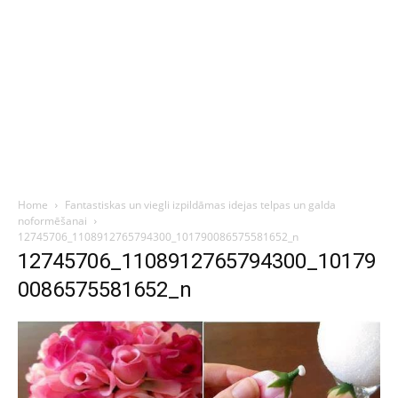
Home
Fantastiskas un viegli izpildāmas idejas telpas un galda
noformēšanai
12745706_1108912765794300_101790086575581652_n
12745706_1108912765794300_10179
0086575581652_n