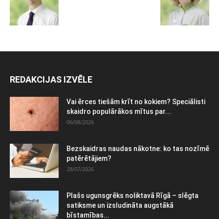
REDAKCIJAS IZVĒLE
Vai ērces tiešām krīt no kokiem? Speciālisti
skaidro populārākos mītus par...
06/08/2026
Bezskaidras naudas nākotne: ko tas nozīmē
patērētājiem?
28/07/2026
Plašs ugunsgrēks noliktavā Rīgā – slēgta
satiksme un izsludināta augstākā
bīstamības...