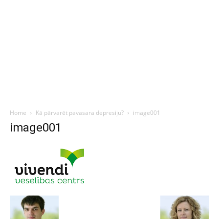
Home
Kā pārvarēt pavasara depresiju?
image001
image001