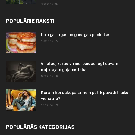
30/06/2026
POPULĀRIE RAKSTI
Ļoti garšīgas un gaisīgas pankūkas
18/11/2015
6 lietas, kuras vīrieši baidās lūgt savām
mīļotajām guļamistabā!
02/07/2018
Kurām horoskopa zīmēm patīk pavadīt laiku
vienatnē?
11/09/2019
POPULĀRĀS KATEGORIJAS