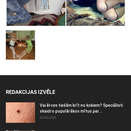
REDAKCIJAS IZVĒLE
Vai ērces tiešām krīt no kokiem? Speciālisti
skaidro populārākos mītus par...
06/08/2026