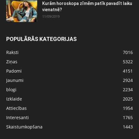
Kurām horoskopa zīmēm patīk pavadīt laiku
vienatnē?
11/09/2019
POPULĀRĀS KATEGORIJAS
Raksti
7016
Ziņas
5322
Padomi
4151
Jaunumi
2924
blogi
2234
Izklaide
2025
Attiecības
1954
Interesanti
1765
Skaistumkopšana
1443