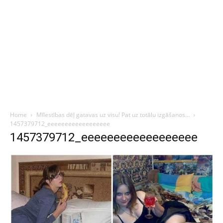
Home
Mīlestības dēļ gatavas uz visu! Pat uz totālu izgāšanos…
1457379712_eeeeeeeeeeeeeeeeee
1457379712_eeeeeeeeeeeeeeeeee