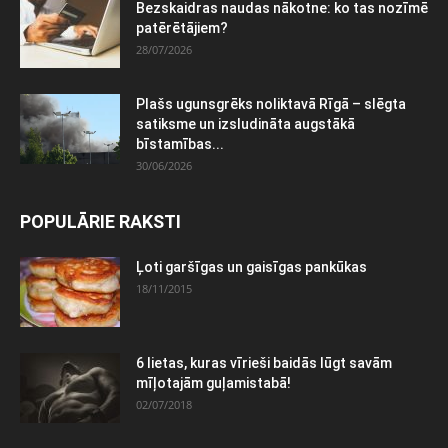
Bezskaidras naudas nākotne: ko tas nozīmē
patērētājiem?
28/07/2026
Plašs ugunsgrēks noliktavā Rīgā – slēgta
satiksme un izsludināta augstākā
bīstamības...
30/06/2026
POPULĀRIE RAKSTI
Ļoti garšīgas un gaisīgas pankūkas
18/11/2015
6 lietas, kuras vīrieši baidās lūgt savām
mīļotajām guļamistabā!
02/07/2018