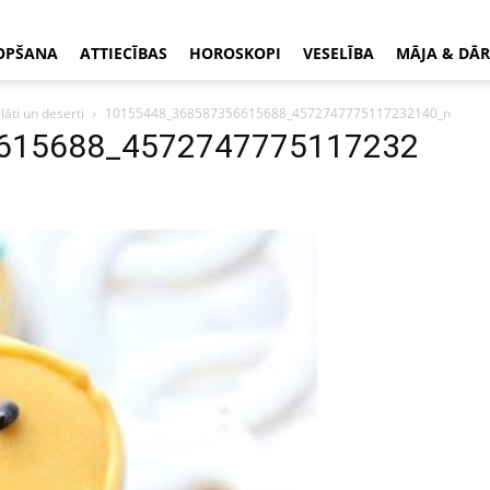
OPŠANA
ATTIECĪBAS
HOROSKOPI
VESELĪBA
MĀJA & DĀR
lāti un deserti
10155448_368587356615688_4572747775117232140_n
615688_4572747775117232