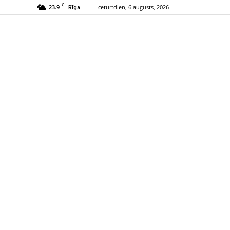
C
23.9
ceturtdien, 6 augusts, 2026
Rīga