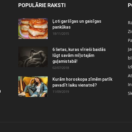
POPULĀRIE RAKSTI
P
:
Ļoti garšīgas un gaisīgas
Ra
pankūkas
Z
18/11/2015
P
J
6 lietas, kuras vīrieši baidās
lūgt savām mīļotajām
bl
guļamistabā!
Iz
02/07/2018
At
Kurām horoskopa zīmēm patīk
In
pavadīt laiku vienatnē?
u
11/09/2019
S