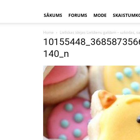
SĀKUMS
FORUMS
MODE
SKAISTUMK
Home
Lieliskas idejas Lieldienu galdam – uzkodas, sa
10155448_368587356
140_n