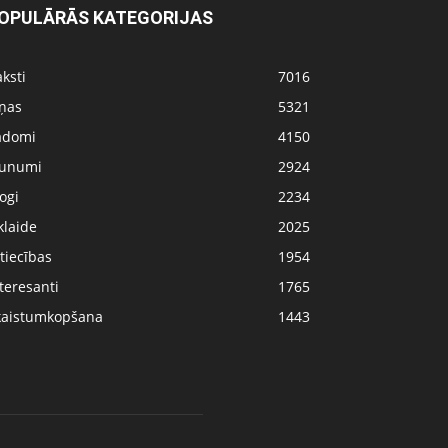
OPULĀRĀS KATEGORIJAS
ksti
7016
iņas
5321
adomi
4150
aunumi
2924
ogi
2234
klaide
2025
tiecības
1954
teresanti
1765
kaistumkopšana
1443