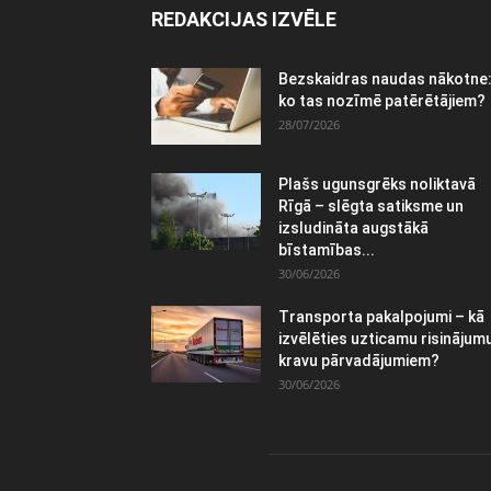
REDAKCIJAS IZVĒLE
Bezskaidras naudas nākotne
ko tas nozīmē patērētājiem?
28/07/2026
Plašs ugunsgrēks noliktavā
Rīgā – slēgta satiksme un
izsludināta augstākā
bīstamības...
30/06/2026
Transporta pakalpojumi – kā
izvēlēties uzticamu risinājum
kravu pārvadājumiem?
30/06/2026