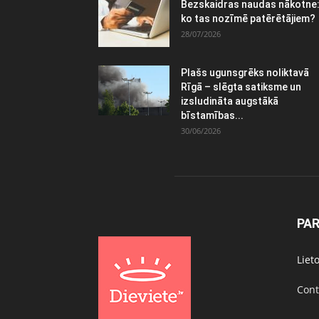
Bezskaidras naudas nākotne
ko tas nozīmē patērētājiem?
28/07/2026
Plašs ugunsgrēks noliktavā
Rīgā – slēgta satiksme un
izsludināta augstākā
bīstamības...
30/06/2026
PA
Liet
Cont