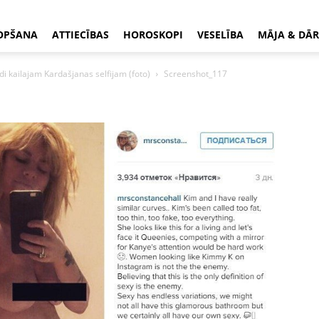
OPŠANA
ATTIECĪBAS
HOROSKOPI
VESELĪBA
MĀJA & DĀR
di kailajam Kardašjanas selfijam (foto)
Screenshot_117