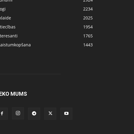
ogi
2234
klaide
2025
tiecības
1954
teresanti
1765
kaistumkopšana
1443
EKO MUMS