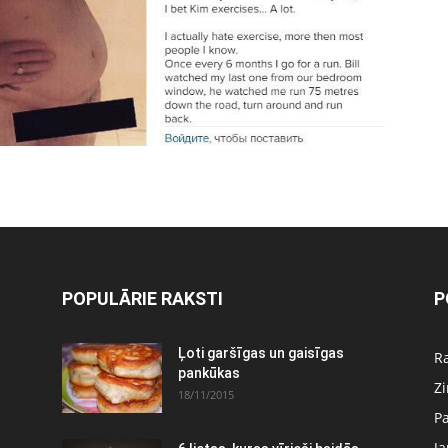
POPULĀRIE RAKSTI
P
Ļoti garšīgas un gaisīgas
Ra
pankūkas
Z
18/11/2015
P
J