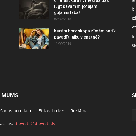
6 lietas, kuras vīrieši baidās
:
lūgt savām mīļotajām
bl
guļamistabā!
Iz
02/07/2018
At
Kurām horoskopa zīmēm patīk
In
pavadīt laiku vienatnē?
11/09/2019
S
R MUMS
S
ošanas noteikumi
|
Ētikas kodeks
|
Reklāma
act us:
dieviete@dieviete.lv