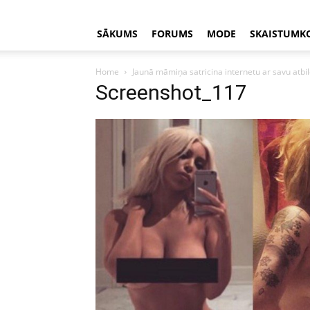
SĀKUMS
FORUMS
MODE
SKAISTUMK
Home
Jaunā māmiņa satricina internetu ar savu atbil
Screenshot_117