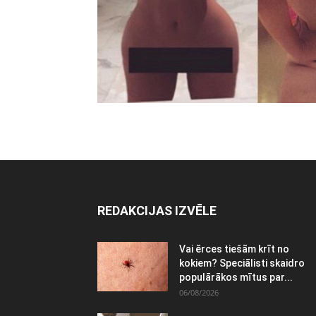
REDAKCIJAS IZVĒLE
Vai ērces tiešām krīt no
kokiem? Speciālisti skaidro
populārākos mītus par...
06/08/2026