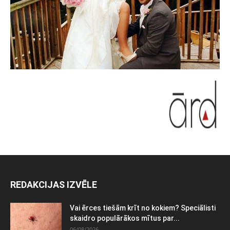
REDAKCIJAS IZVĒLE
Vai ērces tiešām krīt no kokiem? Speciālisti
skaidro populārākos mītus par...
06/08/2026