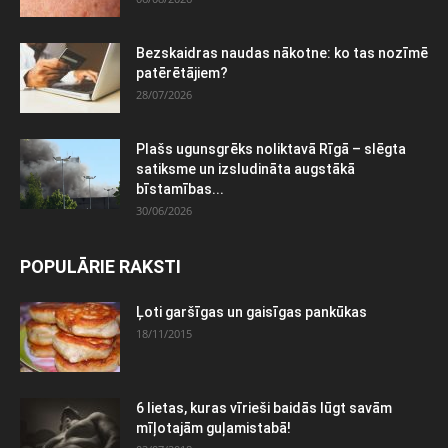
Bezskaidras naudas nākotne: ko tas nozīmē
patērētājiem?
28/07/2026
Plašs ugunsgrēks noliktavā Rīgā – slēgta
satiksme un izsludināta augstākā
bīstamības...
30/06/2026
POPULĀRIE RAKSTI
Ļoti garšīgas un gaisīgas pankūkas
18/11/2015
6 lietas, kuras vīrieši baidās lūgt savām
mīļotajām guļamistabā!