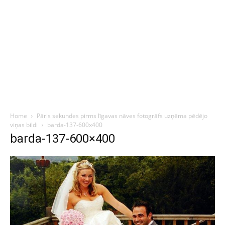
Home
Pāris sekundes pirms līgavas nāves fotogrāfs uzņēma pēdējo
viņas bildi
barda-137-600x400
barda-137-600×400