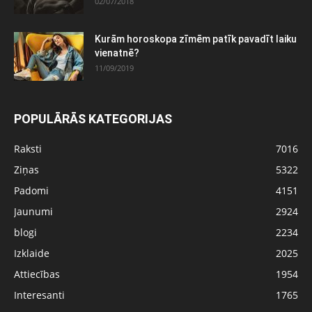
02/07/2018
Kurām horoskopa zīmēm patīk pavadīt laiku
vienatnē?
11/09/2019
POPULĀRĀS KATEGORIJAS
Raksti
7016
Ziņas
5322
Padomi
4151
Jaunumi
2924
blogi
2234
Izklaide
2025
Attiecības
1954
Interesanti
1765