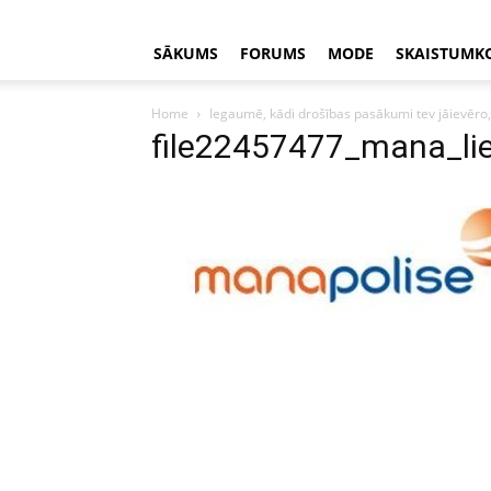
SĀKUMS
FORUMS
MODE
SKAISTUMK
Home
Iegaumē, kādi drošības pasākumi tev jāievēro, a
file22457477_mana_lie