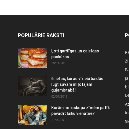
POPULĀRIE RAKSTI
P
Ļoti garšīgas un gaisīgas
Ra
pankūkas
Z
18/11/2015
P
J
6 lietas, kuras vīrieši baidās
:
lūgt savām mīļotajām
bl
guļamistabā!
Iz
02/07/2018
At
Kurām horoskopa zīmēm patīk
In
pavadīt laiku vienatnē?
11/09/2019
S