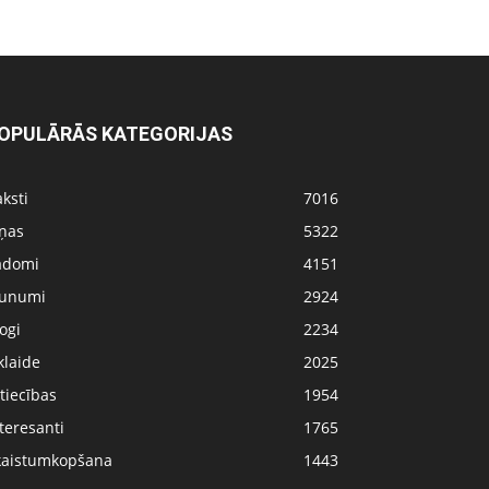
OPULĀRĀS KATEGORIJAS
ksti
7016
iņas
5322
adomi
4151
aunumi
2924
ogi
2234
klaide
2025
tiecības
1954
teresanti
1765
kaistumkopšana
1443