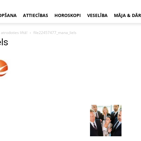
OPŠANA
ATTIECĪBAS
HOROSKOPI
VESELĪBA
MĀJA & DĀR
trodoties liftā!
file22457477_mana_liels
ls