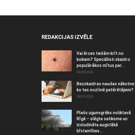
REDAKCIJAS IZVĒLE
Vai ērces tiešām krīt no
kokiem? Speciālisti skaidro
populārākos mītus par...
06/08/2026
Bezskaidras naudas nākotne
ko tas nozīmē patērētājiem?
28/07/2026
Plašs ugunsgrēks noliktavā
Rīgā – slēgta satiksme un
izsludināta augstākā
bīstamības...