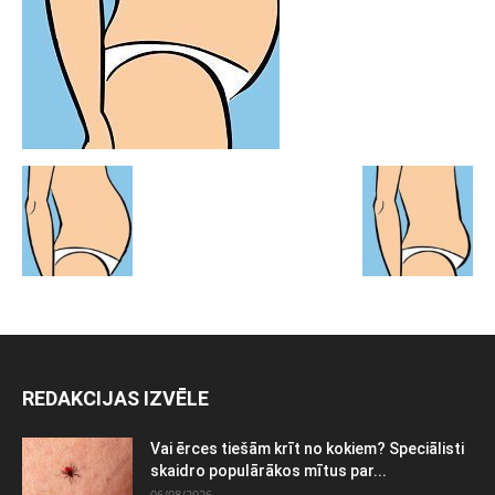
REDAKCIJAS IZVĒLE
Vai ērces tiešām krīt no kokiem? Speciālisti
skaidro populārākos mītus par...
06/08/2026