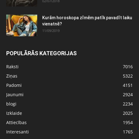
02/07/2018
Kurām horoskopa zīmēm patīk pavadīt laiku
vienatnē?
11/09/2019
POPULĀRĀS KATEGORIJAS
Raksti
7016
Ziņas
5322
Padomi
4151
Jaunumi
2924
blogi
2234
Izklaide
2025
Attiecības
1954
Interesanti
1765