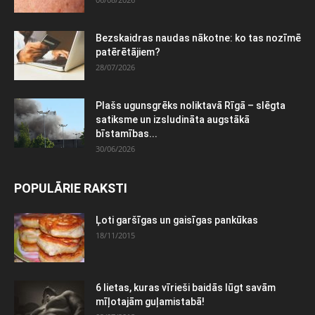
Bezskaidras naudas nākotne: ko tas nozīmē
patērētājiem?
28/07/2026
Plašs ugunsgrēks noliktavā Rīgā – slēgta
satiksme un izsludināta augstākā
bīstamības...
30/06/2026
POPULĀRIE RAKSTI
Ļoti garšīgas un gaisīgas pankūkas
18/11/2015
6 lietas, kuras vīrieši baidās lūgt savām
mīļotajām guļamistabā!