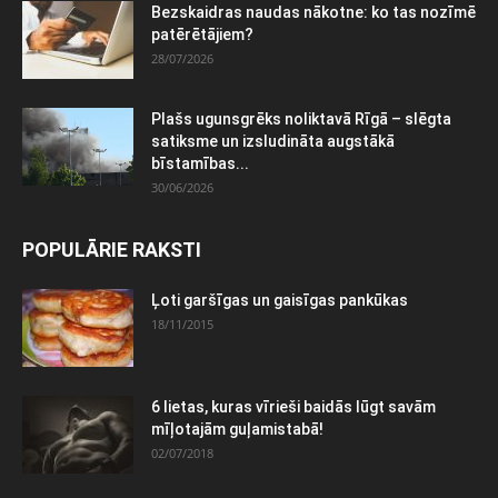
Bezskaidras naudas nākotne: ko tas nozīmē
patērētājiem?
28/07/2026
Plašs ugunsgrēks noliktavā Rīgā – slēgta
satiksme un izsludināta augstākā
bīstamības...
30/06/2026
POPULĀRIE RAKSTI
Ļoti garšīgas un gaisīgas pankūkas
18/11/2015
6 lietas, kuras vīrieši baidās lūgt savām
mīļotajām guļamistabā!
02/07/2018