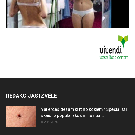
REDAKCIJAS IZVĒLE
Vai ērces tiešām krīt no kokiem? Speciālisti
skaidro populārākos mītus par...
06/08/2026