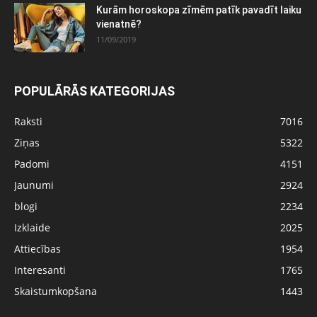
Kurām horoskopa zīmēm patīk pavadīt laiku
vienatnē?
11/09/2019
POPULĀRĀS KATEGORIJAS
Raksti
7016
Ziņas
5322
Padomi
4151
Jaunumi
2924
blogi
2234
Izklaide
2025
Attiecības
1954
Interesanti
1765
Skaistumkopšana
1443