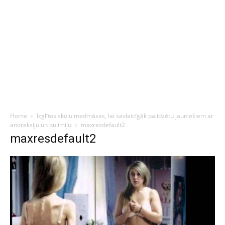
Home
Izglītos skolu medmāsas, lai savlaicīgāk palīdzētu jauniešiem ar
anoreksiju un bulīmiju
maxresdefault2
maxresdefault2