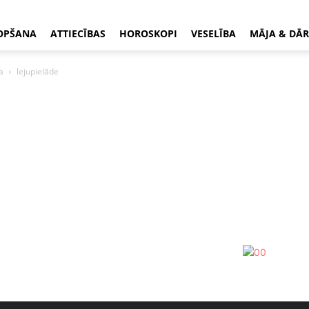
OPŠANA
ATTIECĪBAS
HOROSKOPI
VESELĪBA
MĀJA & DĀR
a
lejupielāde