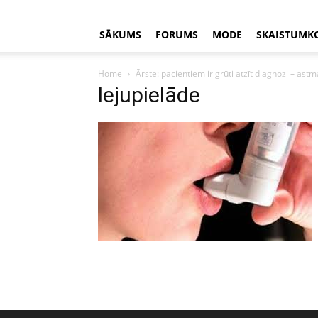
SĀKUMS
FORUMS
MODE
SKAISTUMK
Home
Ārste: pacientiem ir grūti atzīt diagnozi – astm
lejupielāde