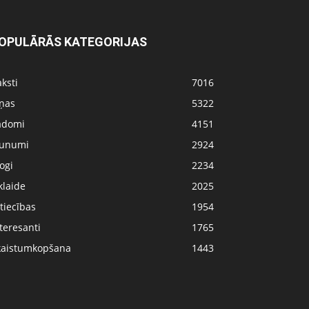
OPULĀRĀS KATEGORIJAS
ksti
7016
iņas
5322
adomi
4151
aunumi
2924
ogi
2234
klaide
2025
tiecības
1954
teresanti
1765
kaistumkopšana
1443