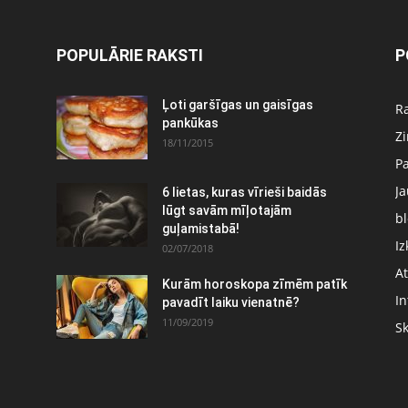
POPULĀRIE RAKSTI
P
Ļoti garšīgas un gaisīgas
Ra
pankūkas
Z
18/11/2015
P
J
6 lietas, kuras vīrieši baidās
:
lūgt savām mīļotajām
bl
guļamistabā!
Iz
02/07/2018
At
Kurām horoskopa zīmēm patīk
In
pavadīt laiku vienatnē?
11/09/2019
S