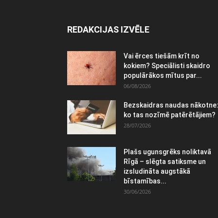
REDAKCIJAS IZVĒLE
Vai ērces tiešām krīt no
kokiem? Speciālisti skaidro
populārākos mītus par...
06/08/2026
Bezskaidras naudas nākotne
ko tas nozīmē patērētājiem?
28/07/2026
Plašs ugunsgrēks noliktavā
Rīgā – slēgta satiksme un
izsludināta augstākā
bīstamības...
30/06/2026