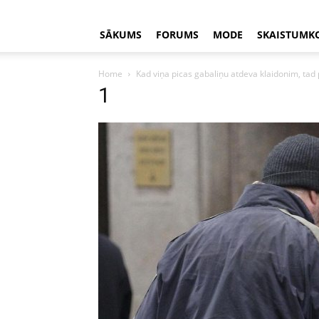
SĀKUMS
FORUMS
MODE
SKAISTUMK
Home
Kad viņa picas gabaliņu atdeva klaidonim, tad 
1