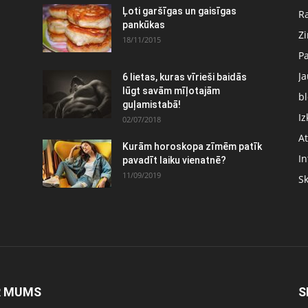
Ļoti garšīgas un gaisīgas
Ra
pankūkas
Z
18/11/2015
P
J
6 lietas, kuras vīrieši baidās
:
lūgt savām mīļotajām
bl
guļamistabā!
Iz
02/07/2018
At
Kurām horoskopa zīmēm patīk
In
pavadīt laiku vienatnē?
11/09/2019
S
R MUMS
S