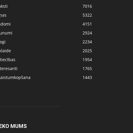
ksti
7016
iņas
5322
adomi
4151
aunumi
2924
ogi
2234
klaide
2025
tiecības
1954
teresanti
1765
kaistumkopšana
1443
EKO MUMS