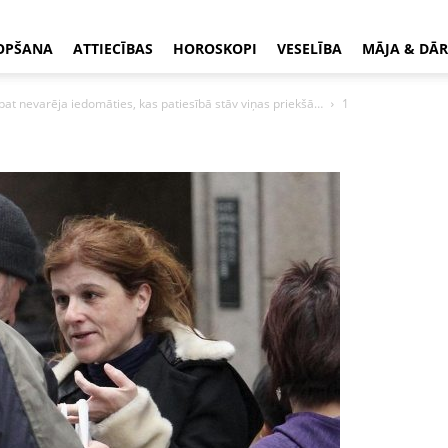
OPŠANA
ATTIECĪBAS
HOROSKOPI
VESELĪBA
MĀJA & DĀR
pat nevarēja iedomāties, kas patiesībā stāv viņas priekšā…
1