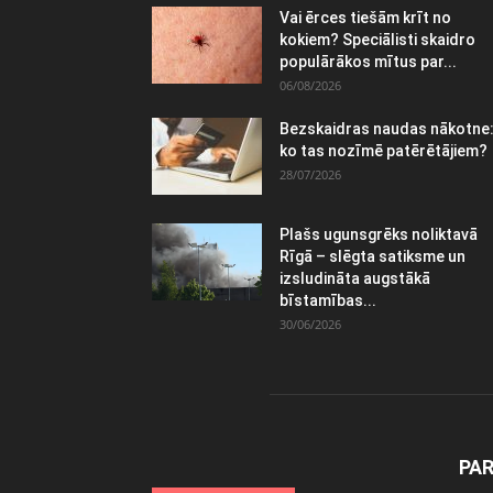
Vai ērces tiešām krīt no
kokiem? Speciālisti skaidro
populārākos mītus par...
06/08/2026
Bezskaidras naudas nākotne
ko tas nozīmē patērētājiem?
28/07/2026
Plašs ugunsgrēks noliktavā
Rīgā – slēgta satiksme un
izsludināta augstākā
bīstamības...
30/06/2026
PA