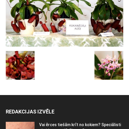
REDAKCIJAS IZVĒLE
Vai ērces tiešām krīt no kokiem? Speciālisti