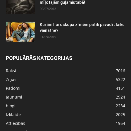
mīļotajām guļamistabā!
02/07/2018
Kurām horoskopa zīmēm patīk pavadīt laiku
vienatnē?
11/09/2019
POPULĀRĀS KATEGORIJAS
Raksti
7016
Ziņas
5322
Padomi
4151
Jaunumi
2924
blogi
2234
Izklaide
2025
Attiecības
1954