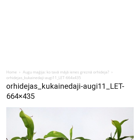
Home
Augu maģija: ko tavā mājā ienes greznā orhideja?
orhidejas_kukainedaji-augi11_LET-664x435
orhidejas_kukainedaji-augi11_LET-
664×435