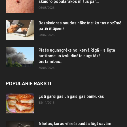
skaidro populārākos mītus par...
06/08/2026
Bezskaidras naudas nākotne: ko tas nozīmē
patērētājiem?
28/07/2026
Plašs ugunsgrēks noliktavā Rīgā – slēgta
satiksme un izsludināta augstākā
bīstamības...
30/06/2026
POPULĀRIE RAKSTI
Ļoti garšīgas un gaisīgas pankūkas
18/11/2015
6 lietas, kuras vīrieši baidās lūgt savām