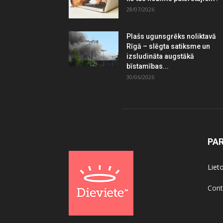
28/07/2026
Plašs ugunsgrēks noliktavā
Rīgā – slēgta satiksme un
izsludināta augstākā
bīstamības...
30/06/2026
PA
Liet
Cont