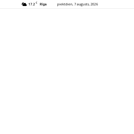
C
17.2
piektdien, 7 augusts, 2026
Rīga