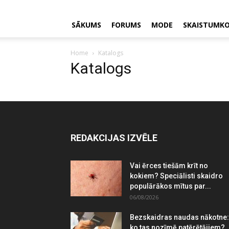
SĀKUMS
FORUMS
MODE
SKAISTUMK
Home
Katalogs
Katalogs
REDAKCIJAS IZVĒLE
Vai ērces tiešām krīt no
kokiem? Speciālisti skaidro
populārākos mītus par...
06/08/2026
Bezskaidras naudas nākotne:
ko tas nozīmē patērētājiem?