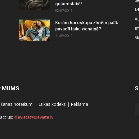
bl
guļamistabā!
Iz
02/07/2018
At
Kurām horoskopa zīmēm patīk
In
pavadīt laiku vienatnē?
11/09/2019
S
R MUMS
S
ošanas noteikumi
|
Ētikas kodeks
|
Reklāma
act us:
dieviete@dieviete.lv