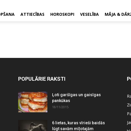
OPŠANA
ATTIECĪBAS
HOROSKOPI
VESELĪBA
MĀJA & DĀR
POPULĀRIE RAKSTI
P
Ļoti garšīgas un gaisīgas
Ra
pankūkas
Z
18/11/2015
P
J
6 lietas, kuras vīrieši baidās
lūgt savām mīļotajām