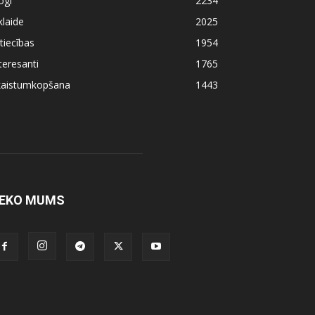
ogi
2234
klaide
2025
tiecības
1954
teresanti
1765
kaistumkopšana
1443
EKO MUMS