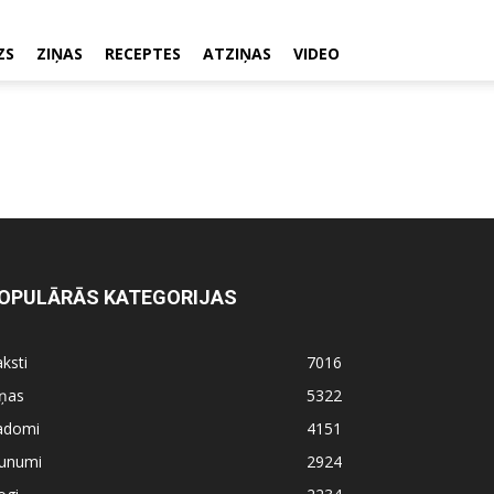
ZS
ZIŅAS
RECEPTES
ATZIŅAS
VIDEO
OPULĀRĀS KATEGORIJAS
ksti
7016
iņas
5322
adomi
4151
aunumi
2924