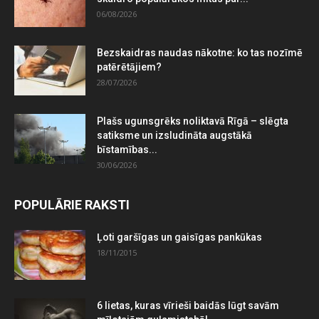
06/08/2026
Bezskaidras naudas nākotne: ko tas nozīmē
patērētājiem?
28/07/2026
Plašs ugunsgrēks noliktavā Rīgā – slēgta
satiksme un izsludināta augstākā
bīstamības...
30/06/2026
POPULĀRIE RAKSTI
Ļoti garšīgas un gaisīgas pankūkas
18/11/2015
6 lietas, kuras vīrieši baidās lūgt savām