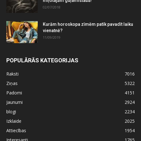
mīļotajām guļamistabā!
02/07/2018
Kurām horoskopa zīmēm patīk pavadīt laiku
vienatnē?
11/09/2019
POPULĀRĀS KATEGORIJAS
Raksti
7016
Ziņas
5322
Padomi
4151
Jaunumi
2924
blogi
2234
Izklaide
2025
Attiecības
1954
Interesanti
1765