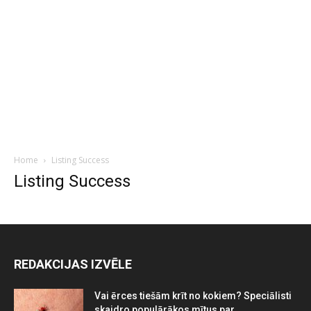
Home
Listing Success
Listing Success
REDAKCIJAS IZVĒLE
Vai ērces tiešām krīt no kokiem? Speciālisti
skaidro populārākos mītus par...