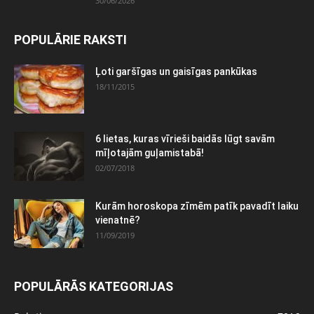
30/06/2026
POPULĀRIE RAKSTI
Ļoti garšīgas un gaisīgas pankūkas
18/11/2015
6 lietas, kuras vīrieši baidās lūgt savām
mīļotajām guļamistabā!
02/07/2018
Kurām horoskopa zīmēm patīk pavadīt laiku
vienatnē?
11/09/2019
POPULĀRĀS KATEGORIJAS