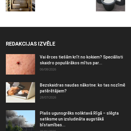
REDAKCIJAS IZVĒLE
Vai ērces tiešām krīt no kokiem? Speciālisti
skaidro populārākos mītus par...
06/08/2026
Bezskaidras naudas nākotne: ko tas nozīmē
patērētājiem?
28/07/2026
Plašs ugunsgrēks noliktavā Rīgā – slēgta
satiksme un izsludināta augstākā
bīstamības...