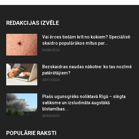
REDAKCIJAS IZVĒLE
Vai ērces tiešām krīt no kokiem? Speciālisti
skaidro populārākos mītus par...
06/08/2026
Bezskaidras naudas nākotne: ko tas nozīmē
patērētājiem?
28/07/2026
Plašs ugunsgrēks noliktavā Rīgā – slēgta
satiksme un izsludināta augstākā
bīstamības...
30/06/2026
POPULĀRIE RAKSTI