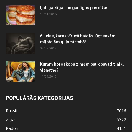
Ļoti garšīgas un gaisīgas pankūkas
18/11/2015
6 lietas, kuras vīrieši baidās lūgt savām
mīļotajām guļamistabā!
02/07/2018
Kurām horoskopa zīmēm patīk pavadīt laiku
vienatnē?
11/09/2019
POPULĀRĀS KATEGORIJAS
Raksti
7016
Ziņas
5322
Padomi
4151