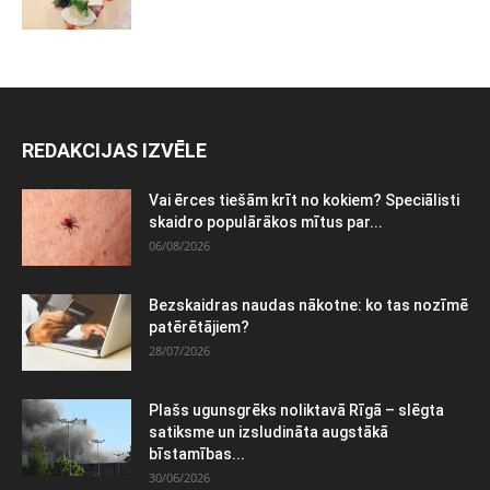
REDAKCIJAS IZVĒLE
Vai ērces tiešām krīt no kokiem? Speciālisti
skaidro populārākos mītus par...
06/08/2026
Bezskaidras naudas nākotne: ko tas nozīmē
patērētājiem?
28/07/2026
Plašs ugunsgrēks noliktavā Rīgā – slēgta
satiksme un izsludināta augstākā
bīstamības...
30/06/2026