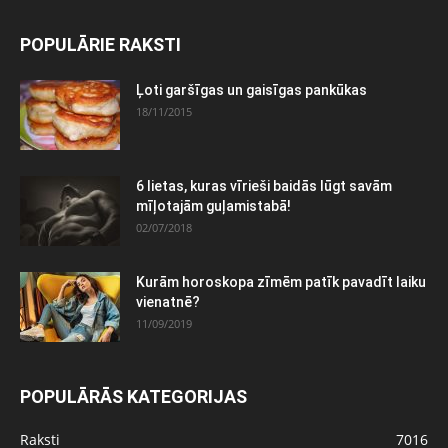
POPULĀRIE RAKSTI
Ļoti garšīgas un gaisīgas pankūkas
18/11/2015
6 lietas, kuras vīrieši baidās lūgt savām
mīļotajām guļamistabā!
02/07/2018
Kurām horoskopa zīmēm patīk pavadīt laiku
vienatnē?
11/09/2019
POPULĀRĀS KATEGORIJAS
Raksti
7016