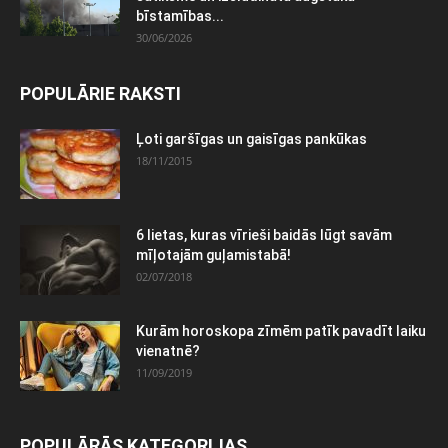
bīstamības...
30/06/2026
POPULĀRIE RAKSTI
Ļoti garšīgas un gaisīgas pankūkas
18/11/2015
6 lietas, kuras vīrieši baidās lūgt savām
mīļotajām guļamistabā!
02/07/2018
Kurām horoskopa zīmēm patīk pavadīt laiku
vienatnē?
11/09/2019
POPULĀRĀS KATEGORIJAS