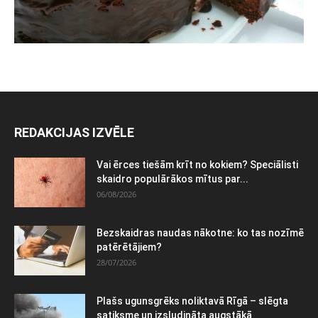
REDAKCIJAS IZVĒLE
Vai ērces tiešām krīt no kokiem? Speciālisti
skaidro populārākos mītus par...
06/08/2026
Bezskaidras naudas nākotne: ko tas nozīmē
patērētājiem?
28/07/2026
Plašs ugunsgrēks noliktavā Rīgā – slēgta
satiksme un izsludināta augstākā