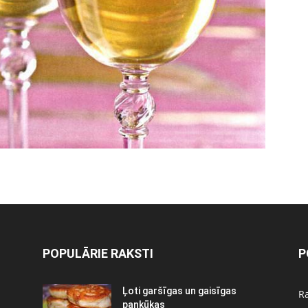
POPULĀRIE RAKSTI
P
Ļoti garšīgas un gaisīgas
Ra
pankūkas