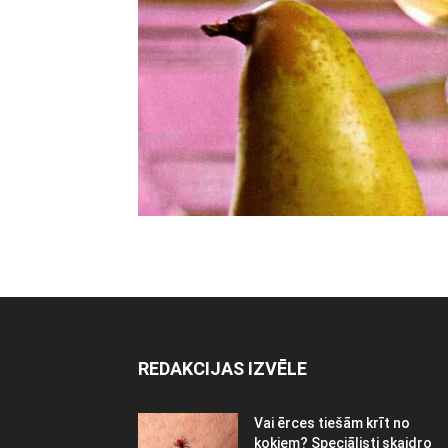
REDAKCIJAS IZVĒLE
Vai ērces tiešām krīt no
kokiem? Speciālisti skaidro