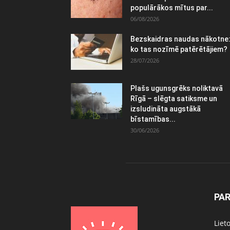
populārākos mītus par...
06/08/2026
Bezskaidras naudas nākotne
ko tas nozīmē patērētājiem?
28/07/2026
Plašs ugunsgrēks noliktavā
Rīgā – slēgta satiksme un
izsludināta augstākā
bīstamības...
30/06/2026
PA
Liet