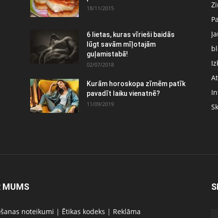
Z
18/11/2015
P
J
6 lietas, kuras vīrieši baidās
:
lūgt savām mīļotajām
bl
guļamistabā!
Iz
02/07/2018
At
Kurām horoskopa zīmēm patīk
In
pavadīt laiku vienatnē?
11/09/2019
S
R MUMS
S
ošanas noteikumi
|
Ētikas kodeks
|
Reklāma