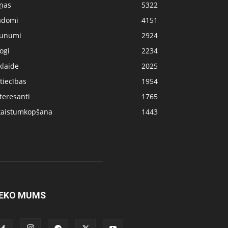
iņas
5322
adomi
4151
aunumi
2924
ogi
2234
klaide
2025
tiecības
1954
teresanti
1765
kaistumkopšana
1443
EKO MUMS