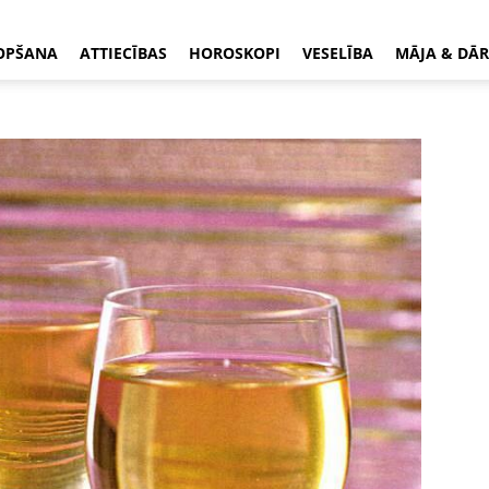
OPŠANA
ATTIECĪBAS
HOROSKOPI
VESELĪBA
MĀJA & DĀR