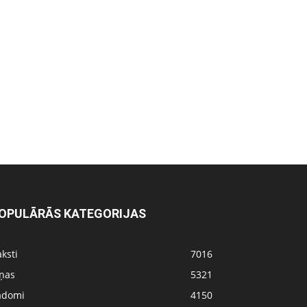
OPULĀRĀS KATEGORIJAS
ksti
7016
iņas
5321
adomi
4150