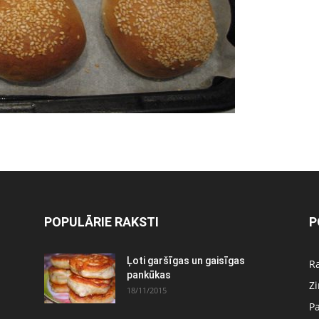
POPULĀRIE RAKSTI
P
:
Ļoti garšīgas un gaisīgas
Ra
pankūkas
Z
18/11/2015
P