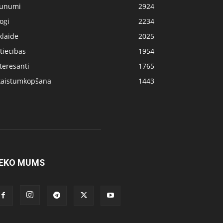
aunumi
2924
ogi
2234
klaide
2025
tiecības
1954
teresanti
1765
kaistumkopšana
1443
EKO MUMS