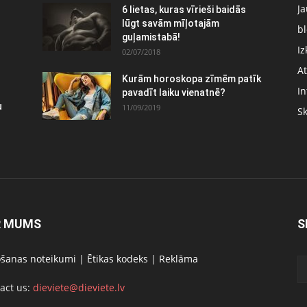
J
6 lietas, kuras vīrieši baidās
lūgt savām mīļotajām
bl
guļamistabā!
Iz
02/07/2018
At
Kurām horoskopa zīmēm patīk
In
pavadīt laiku vienatnē?
u
11/09/2019
S
R MUMS
S
ošanas noteikumi
|
Ētikas kodeks
|
Reklāma
act us:
dieviete@dieviete.lv