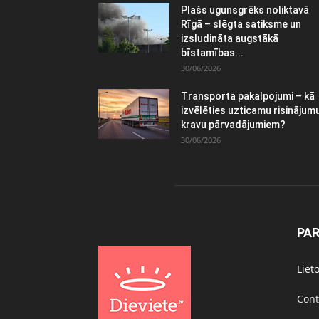
Plašs ugunsgrēks noliktavā
Rīgā – slēgta satiksme un
izsludināta augstākā
bīstamības...
30/06/2026
Transporta pakalpojumi – kā
izvēlēties uzticamu risinājum
kravu pārvadājumiem?
30/06/2026
PA
Liet
Cont