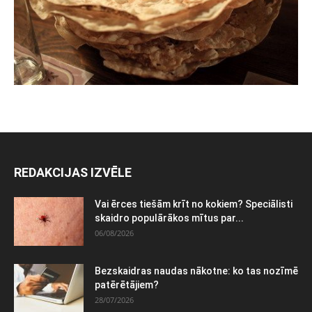
REDAKCIJAS IZVĒLE
Vai ērces tiešām krīt no kokiem? Speciālisti
skaidro populārākos mītus par...
06/08/2026
Bezskaidras naudas nākotne: ko tas nozīmē
patērētājiem?
28/07/2026