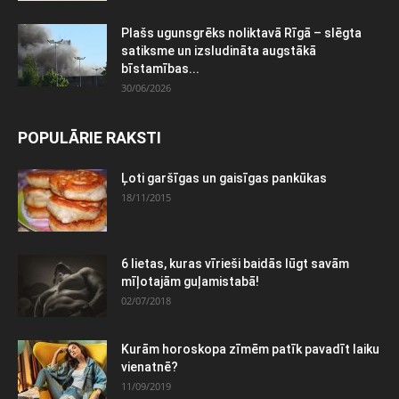
Plašs ugunsgrēks noliktavā Rīgā – slēgta
satiksme un izsludināta augstākā
bīstamības...
30/06/2026
POPULĀRIE RAKSTI
Ļoti garšīgas un gaisīgas pankūkas
18/11/2015
6 lietas, kuras vīrieši baidās lūgt savām
mīļotajām guļamistabā!
02/07/2018
Kurām horoskopa zīmēm patīk pavadīt laiku
vienatnē?
11/09/2019