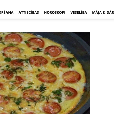
OPŠANA
ATTIECĪBAS
HOROSKOPI
VESELĪBA
MĀJA & DĀR