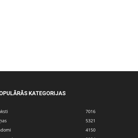
OPULĀRĀS KATEGORIJAS
ksti
7016
iņas
5321
adomi
4150