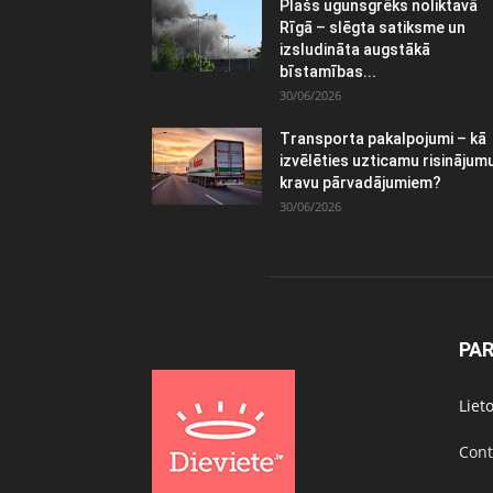
Plašs ugunsgrēks noliktavā
Rīgā – slēgta satiksme un
izsludināta augstākā
bīstamības...
30/06/2026
Transporta pakalpojumi – kā
izvēlēties uzticamu risinājum
kravu pārvadājumiem?
30/06/2026
PA
Liet
Cont