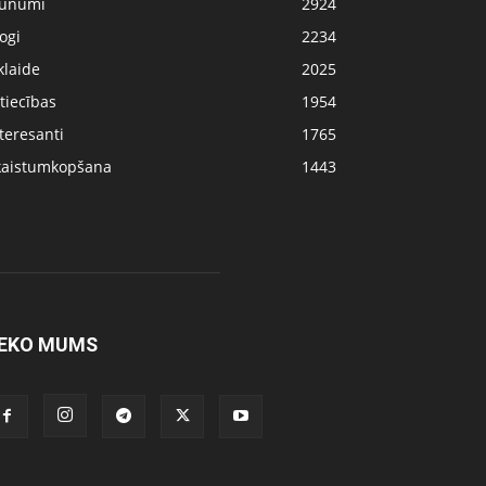
aunumi
2924
ogi
2234
klaide
2025
tiecības
1954
teresanti
1765
kaistumkopšana
1443
EKO MUMS