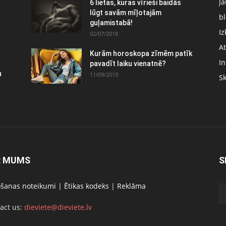
J
6 lietas, kuras vīrieši baidās
lūgt savām mīļotajām
bl
guļamistabā!
Iz
02/07/2018
At
Kurām horoskopa zīmēm patīk
In
pavadīt laiku vienatnē?
u
11/09/2019
S
R MUMS
S
ošanas noteikumi
|
Ētikas kodeks
|
Reklāma
act us:
dieviete@dieviete.lv