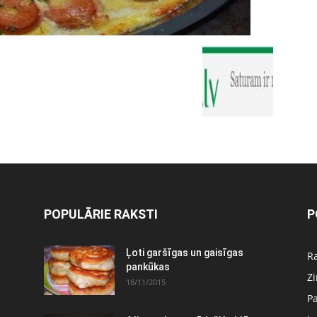
POPULĀRIE RAKSTI
P
:
Ļoti garšīgas un gaisīgas
Ra
pankūkas
Z
18/11/2015
P