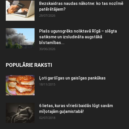
Bezskaidras naudas nākotne: ko tas nozīmē
patērētājiem?
28/07/2026
Plašs ugunsgrēks noliktavā Rīgā – slēgta
satiksme un izsludināta augstākā
bīstamības...
30/06/2026
POPULĀRIE RAKSTI
Ļoti garšīgas un gaisīgas pankūkas
18/11/2015
6 lietas, kuras vīrieši baidās lūgt savām
mīļotajām guļamistabā!
02/07/2018