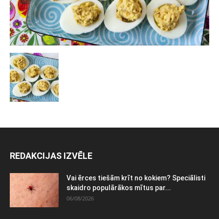
REDAKCIJAS IZVĒLE
Vai ērces tiešām krīt no kokiem? Speciālisti
skaidro populārākos mītus par...
06/08/2026