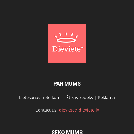
PAR MUMS
Lietošanas noteikumi
|
Ētikas kodeks
|
Reklāma
Contact us:
dieviete@dieviete.lv
SEKO MUMS