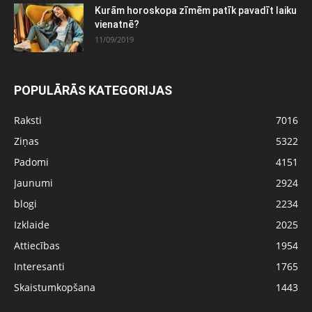
Kurām horoskopa zīmēm patīk pavadīt laiku
vienatnē?
11/09/2019
POPULĀRĀS KATEGORIJAS
Raksti
7016
Ziņas
5322
Padomi
4151
Jaunumi
2924
blogi
2234
Izklaide
2025
Attiecības
1954
Interesanti
1765
Skaistumkopšana
1443