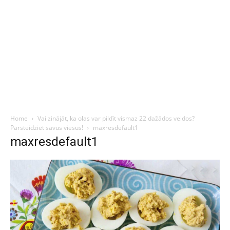
Home
Vai zinājāt, ka olas var pildīt vismaz 22 dažādos veidos?
Pārsteidziet savus viesus!
maxresdefault1
maxresdefault1