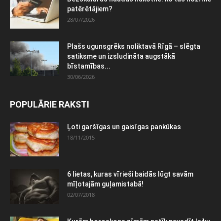
patērētājiem?
28/07/2026
Plašs ugunsgrēks noliktavā Rīgā – slēgta
satiksme un izsludināta augstākā
bīstamības...
30/06/2026
POPULĀRIE RAKSTI
Ļoti garšīgas un gaisīgas pankūkas
18/11/2015
6 lietas, kuras vīrieši baidās lūgt savām
mīļotajām guļamistabā!
02/07/2018