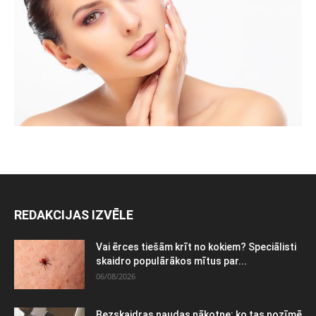
REDAKCIJAS IZVĒLE
Vai ērces tiešām krīt no kokiem? Speciālisti
skaidro populārākos mītus par...
06/08/2026
Bezskaidras naudas nākotne: ko tas nozīmē