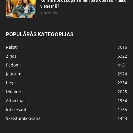
Kurām horoskopa zīmēm patīk pavadīt laiku
vienatnē?
11/09/2019
POPULĀRĀS KATEGORIJAS
Raksti
7016
Ziņas
5322
Padomi
4151
Jaunumi
2924
blogi
2234
Izklaide
2025
Attiecības
1954
Interesanti
1765
Skaistumkopšana
1443