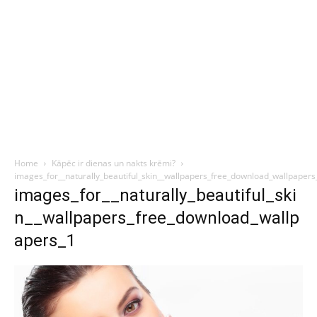
Home
Kāpēc ir dienas un nakts krēmi?
images_for__naturally_beautiful_skin__wallpapers_free_download_wallpapers
images_for__naturally_beautiful_ski
n__wallpapers_free_download_wallp
apers_1