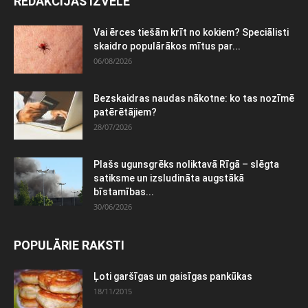
REDAKCIJAS IZVĒLE
Vai ērces tiešām krīt no kokiem? Speciālisti
skaidro populārākos mītus par...
06/08/2026
Bezskaidras naudas nākotne: ko tas nozīmē
patērētājiem?
28/07/2026
Plašs ugunsgrēks noliktavā Rīgā – slēgta
satiksme un izsludināta augstākā
bīstamības...
30/06/2026
POPULĀRIE RAKSTI
Ļoti garšīgas un gaisīgas pankūkas
18/11/2015