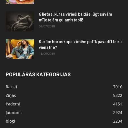
6 lietas, kuras vīrieši baidās lūgt savām
mīļotajām guļamistabā!
02/07/2018
Kurām horoskopa zīmēm patīk pavadīt laiku
vienatnē?
11/09/2019
POPULĀRĀS KATEGORIJAS
Raksti
7016
Ziņas
5322
Padomi
4151
Jaunumi
2924
blogi
2234