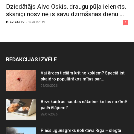
Dziedātājs Aivo Oskis, draugu pūļa ielenkts,
skanīgi nosvinējis savu dzimšanas dienu!...
Dieviete.lv
-
26/03/2019
1
REDAKCIJAS IZVĒLE
Vai ērces tiešām krīt no kokiem? Speciālisti
skaidro populārākos mītus par...
06/08/2026
Bezskaidras naudas nākotne: ko tas nozīmē
patērētājiem?
28/07/2026
Plašs ugunsgrēks noliktavā Rīgā – slēgta