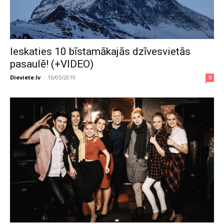
Ieskaties 10 bīstamākajās dzīvesvietās
pasaulē! (+VIDEO)
Dieviete.lv
-
16/05/2019
0