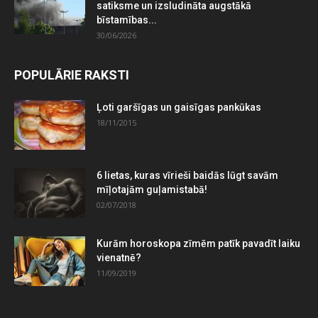
satiksme un izsludināta augstākā
bīstamības...
30/06/2026
POPULĀRIE RAKSTI
Ļoti garšīgas un gaisīgas pankūkas
18/11/2015
6 lietas, kuras vīrieši baidās lūgt savām
mīļotajām guļamistabā!
02/07/2018
Kurām horoskopa zīmēm patīk pavadīt laiku
vienatnē?
11/09/2019