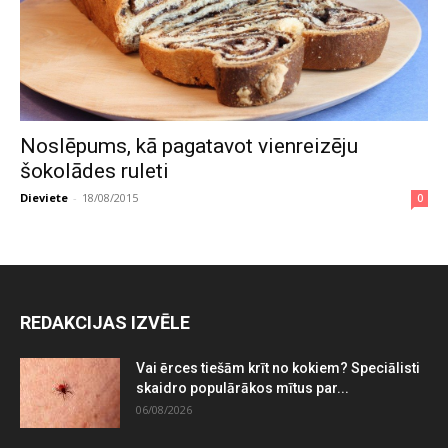
Noslēpums, kā pagatavot vienreizēju
šokolādes ruleti
Dieviete
-
18/08/2015
0
REDAKCIJAS IZVĒLE
Vai ērces tiešām krīt no kokiem? Speciālisti
skaidro populārākos mītus par...
06/08/2026