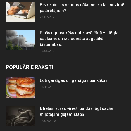
Bezskaidras naudas nākotne: ko tas nozīmē
patērētājiem?
28/07/2026
Plašs ugunsgrēks noliktavā Rīgā – slēgta
satiksme un izsludināta augstākā
bīstamības...
30/06/2026
POPULĀRIE RAKSTI
Ļoti garšīgas un gaisīgas pankūkas
18/11/2015
6 lietas, kuras vīrieši baidās lūgt savām
mīļotajām guļamistabā!
02/07/2018