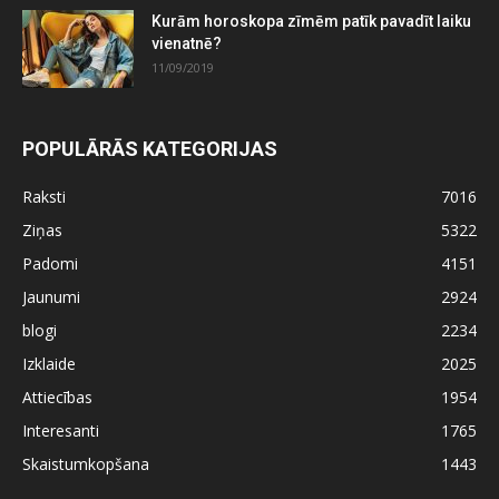
Kurām horoskopa zīmēm patīk pavadīt laiku
vienatnē?
11/09/2019
POPULĀRĀS KATEGORIJAS
Raksti
7016
Ziņas
5322
Padomi
4151
Jaunumi
2924
blogi
2234
Izklaide
2025
Attiecības
1954
Interesanti
1765
Skaistumkopšana
1443