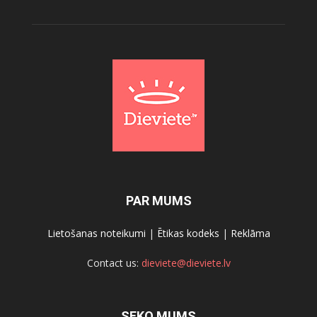
PAR MUMS
Lietošanas noteikumi
|
Ētikas kodeks
|
Reklāma
Contact us:
dieviete@dieviete.lv
SEKO MUMS