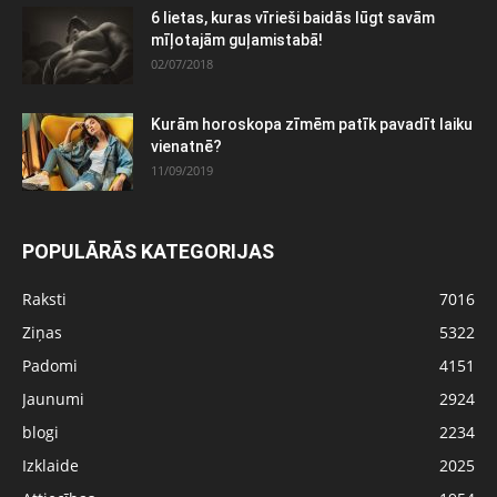
6 lietas, kuras vīrieši baidās lūgt savām
mīļotajām guļamistabā!
02/07/2018
Kurām horoskopa zīmēm patīk pavadīt laiku
vienatnē?
11/09/2019
POPULĀRĀS KATEGORIJAS
Raksti
7016
Ziņas
5322
Padomi
4151
Jaunumi
2924
blogi
2234
Izklaide
2025