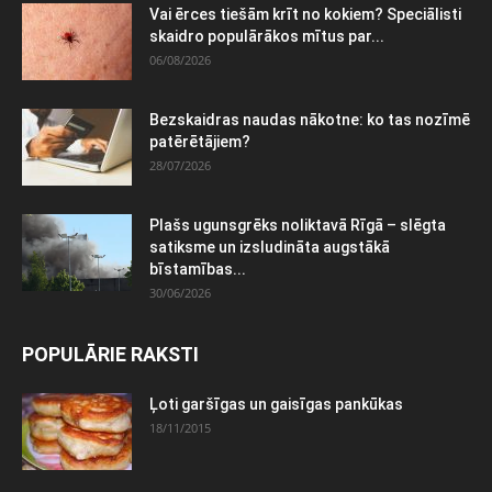
Vai ērces tiešām krīt no kokiem? Speciālisti
skaidro populārākos mītus par...
06/08/2026
Bezskaidras naudas nākotne: ko tas nozīmē
patērētājiem?
28/07/2026
Plašs ugunsgrēks noliktavā Rīgā – slēgta
satiksme un izsludināta augstākā
bīstamības...
30/06/2026
POPULĀRIE RAKSTI
Ļoti garšīgas un gaisīgas pankūkas
18/11/2015