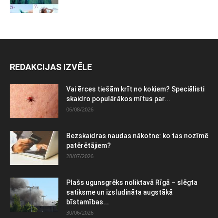
REDAKCIJAS IZVĒLE
Vai ērces tiešām krīt no kokiem? Speciālisti
skaidro populārākos mītus par...
06/08/2026
Bezskaidras naudas nākotne: ko tas nozīmē
patērētājiem?
28/07/2026
Plašs ugunsgrēks noliktavā Rīgā – slēgta
satiksme un izsludināta augstākā
bīstamības...
30/06/2026