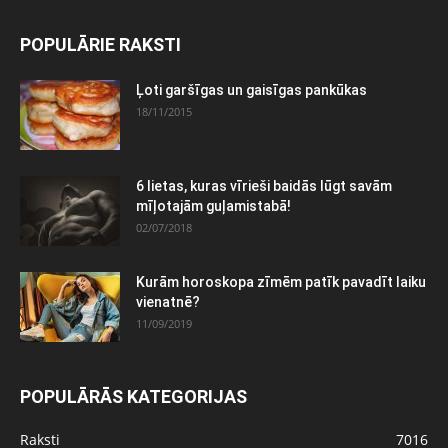
POPULĀRIE RAKSTI
Ļoti garšīgas un gaisīgas pankūkas
18/11/2015
6 lietas, kuras vīrieši baidās lūgt savām
mīļotajām guļamistabā!
02/07/2018
Kurām horoskopa zīmēm patīk pavadīt laiku
vienatnē?
11/09/2019
POPULĀRĀS KATEGORIJAS
Raksti
7016