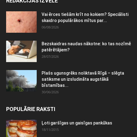
REDAKCIJAS IZVĒLE
Vai ērces tiešām krīt no kokiem? Speciālisti
skaidro populārākos mītus par...
06/08/2026
Bezskaidras naudas nākotne: ko tas nozīmē
patērētājiem?
28/07/2026
Plašs ugunsgrēks noliktavā Rīgā – slēgta
satiksme un izsludināta augstākā
bīstamības...
30/06/2026
POPULĀRIE RAKSTI
Ļoti garšīgas un gaisīgas pankūkas
18/11/2015