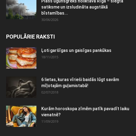
Plašs ugunsgrēks noliktavā Rīgā – slēgta
satiksme un izsludināta augstākā
bīstamības...
30/06/2026
POPULĀRIE RAKSTI
Ļoti garšīgas un gaisīgas pankūkas
18/11/2015
6 lietas, kuras vīrieši baidās lūgt savām
mīļotajām guļamistabā!
02/07/2018
Kurām horoskopa zīmēm patīk pavadīt laiku
vienatnē?
11/09/2019