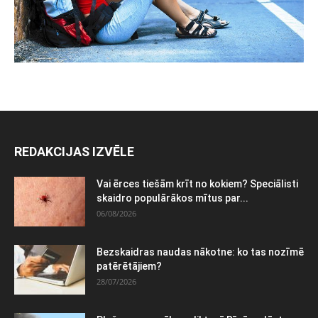
REDAKCIJAS IZVĒLE
Vai ērces tiešām krīt no kokiem? Speciālisti
skaidro populārākos mītus par...
06/08/2026
Bezskaidras naudas nākotne: ko tas nozīmē
patērētājiem?
28/07/2026