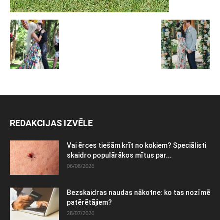
REDAKCIJAS IZVĒLE
Vai ērces tiešām krīt no kokiem? Speciālisti
skaidro populārākos mītus par...
06/08/2026
Bezskaidras naudas nākotne: ko tas nozīmē
patērētājiem?
28/07/2026