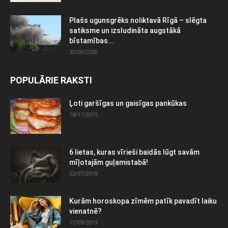
Plašs ugunsgrēks noliktavā Rīgā – slēgta
satiksme un izsludināta augstākā
bīstamības...
30/06/2026
POPULĀRIE RAKSTI
Ļoti garšīgas un gaisīgas pankūkas
18/11/2015
6 lietas, kuras vīrieši baidās lūgt savām
mīļotajām guļamistabā!
02/07/2018
Kurām horoskopa zīmēm patīk pavadīt laiku
vienatnē?
11/09/2019