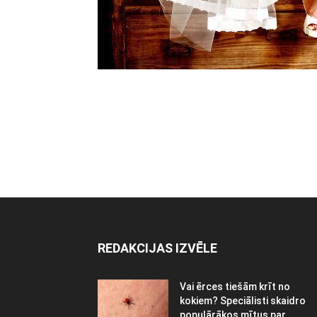
REDAKCIJAS IZVĒLE
Vai ērces tiešām krīt no
kokiem? Speciālisti skaidro
populārākos mītus par...