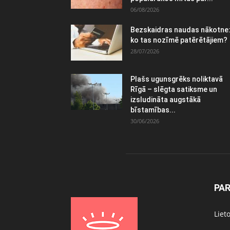
06/08/2026
Bezskaidras naudas nākotne
ko tas nozīmē patērētājiem?
28/07/2026
Plašs ugunsgrēks noliktavā
Rīgā – slēgta satiksme un
izsludināta augstākā
bīstamības...
30/06/2026
PA
Liet