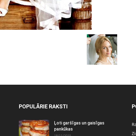
POPULĀRIE RAKSTI
P
Ļoti garšīgas un gaisīgas
Ra
pankūkas
Z
18/11/2015