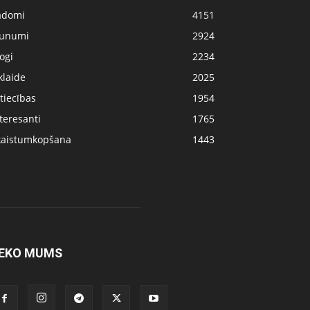
adomi
4151
aunumi
2924
ogi
2234
klaide
2025
tiecības
1954
teresanti
1765
kaistumkopšana
1443
EKO MUMS