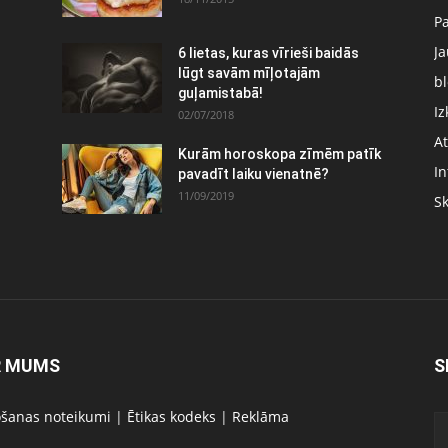
P
J
6 lietas, kuras vīrieši baidās
:
lūgt savām mīļotajām
bl
guļamistabā!
Iz
02/07/2018
At
Kurām horoskopa zīmēm patīk
In
pavadīt laiku vienatnē?
11/09/2019
S
R MUMS
S
ošanas noteikumi
|
Ētikas kodeks
|
Reklāma