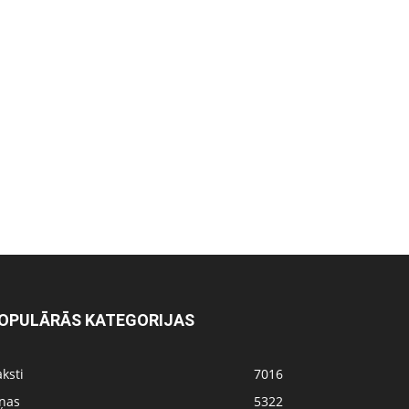
OPULĀRĀS KATEGORIJAS
ksti
7016
iņas
5322